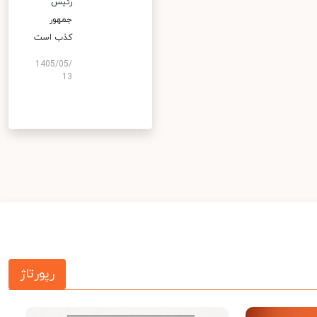
رئیس
جمهور
کذب است
1405/05/
13
رپورتاژ