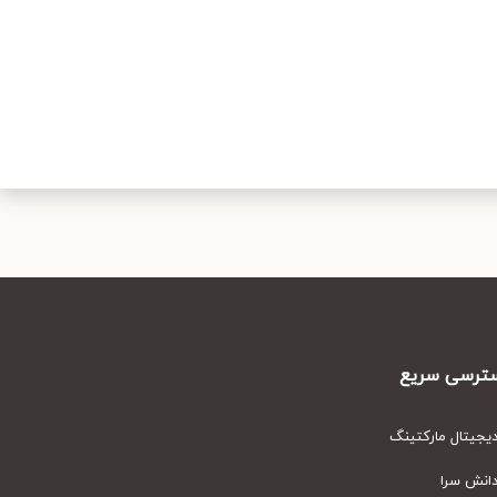
رسی سریع
یتال مارکتینگ
نش سرا