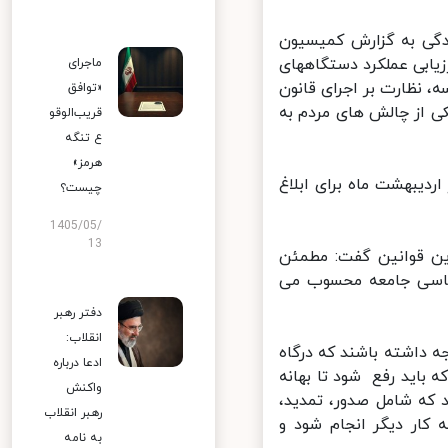
گی به گزارش کمیسیون
ون اساسی درباره ی ارزیابی عملکرد دستگاههای
ماجرای
 در دو جلسه، نظارت بر اجرای قانون
«توافق
 از چالش های مردم به
قریب‌الوقو
ع تنگه
هرمز»
شد که از اردیبهشت ماه برای ابلاغ
چیست؟
1405/05/
13
ن قوانین گفت: مطمئن
اسی جامعه محسوب می
دفتر رهبر
انقلاب:
داشته باشند که درگاه
ادعا درباره
باید رفع شود تا بهانه
واکنش
ا انجام شود که شامل صدور، تمدید،
رهبر انقلاب
ار دیگر انجام شود و
به نامه