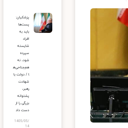
پزشکیان:
پست‌ها
باید به
افراد
شایسته
سپرده
شود، نه
هم‌جناحی‌ه
ا / دولت با
شهادت
رهبر،
پشتوانه
بزرگی را از
دست داد
1405/05/
14