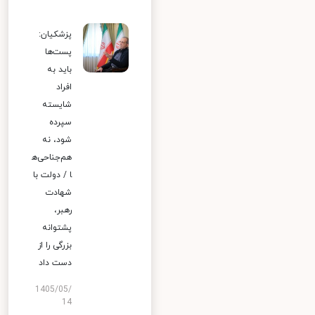
پزشکیان:
پست‌ها
باید به
افراد
شایسته
سپرده
شود، نه
هم‌جناحی‌ه
ا / دولت با
شهادت
رهبر،
پشتوانه
بزرگی را از
دست داد
1405/05/
14