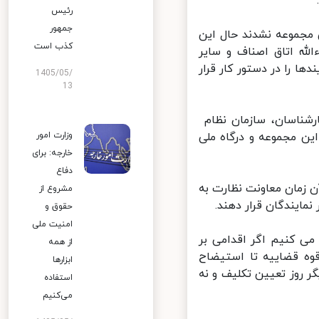
رئیس
جمهور
مجموعه نشدند حال این
کذب است
ه اتاق اصناف و سایر
 را در دستور کار قرار
1405/05/
13
شناسان، سازمان نظام
ن مجموعه و درگاه ملی
وزارت امور
خارجه: برای
دفاع
این قانون در آبان ماه ۱۴۰۱ است و تا آن زمان معاونت نظارت به
مشروع از
ایندگان قرار دهند.
حقوق و
امنیت ملی
ی کنیم اگر اقدامی بر
از همه
ه قضاییه تا استیضاح
ابزارها
 روز تعیین تکلیف و نه
استفاده
می‌کنیم