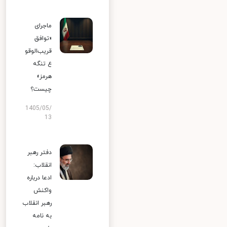
ماجرای
«توافق
قریب‌الوقو
ع تنگه
هرمز»
چیست؟
1405/05/
13
دفتر رهبر
انقلاب:
ادعا درباره
واکنش
رهبر انقلاب
به نامه