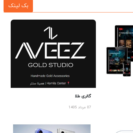
بک لینک
گالری طلا
07 مرداد 1405