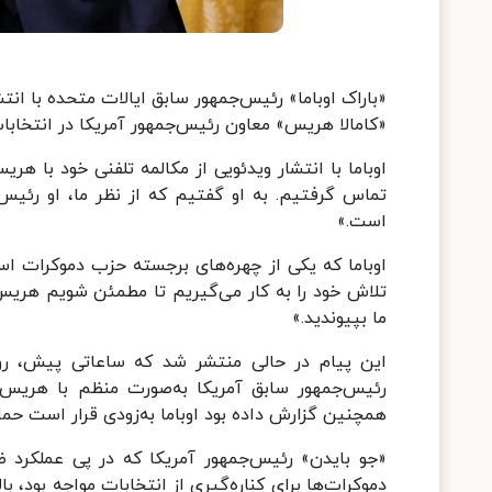
«باراک اوباما» رئیس‌جمهور سابق ایالات متحده با ان
«کامالا هریس» معاون رئیس‌جمهور آمریکا در انتخابات ۲۰۲۴ را اعلام ک
اوباما با انتشار ویدئویی از مکالمه تلفنی خود با ه
تماس گرفتیم. به او گفتیم که از نظر ما، او رئیس‌جم
است.»
اوباما که یکی از چهره‌های برجسته حزب دموکرات ا
تلاش خود را به کار می‌گیریم تا مطمئن شویم هریس 
ما بپیوندید.»
این پیام در حالی منتشر شد که ساعاتی پیش، روزنا
رئیس‌جمهور سابق آمریکا به‌صورت منظم با هریس در
همچنین گزارش داده بود اوباما به‌زودی قرار است حم
«جو بایدن» رئیس‌جمهور آمریکا که در پی عملکرد 
دموکرات‌ها برای کناره‌گیری از انتخابات مواجه بود، ب