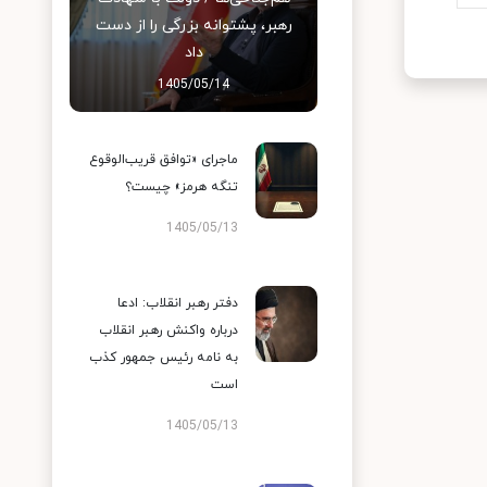
رهبر، پشتوانه بزرگی را از دست
داد
1405/05/14
ماجرای «توافق قریب‌الوقوع
تنگه هرمز» چیست؟
1405/05/13
دفتر رهبر انقلاب: ادعا
درباره واکنش رهبر انقلاب
به نامه رئیس جمهور کذب
است
1405/05/13