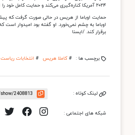
۲۰۲۴ آمریکا کناره‌گیری می‌کند و حمایت کامل خود را از کامالا هریس به‌عنوان نامزد حزب دموکرات اعلام کرد.
حمایت اوباما از هریس در حالی صورت گرفت که پیش
اوباما به چشم نمی‌خورد. او گفته بود امیدوار است ک
برقرار کند. /ایسنا
برچسب ها :
#
کاملا هریس
#
انتخابات ریاست 
لینک کوتاه :
e/show/2408813
شبکه های اجتماعی :