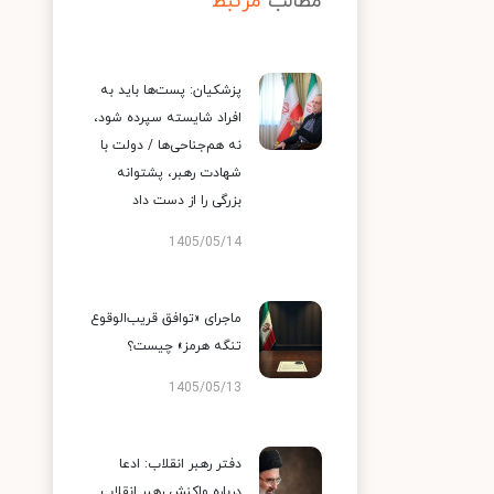
مطالب
مرتبط
پزشکیان: پست‌ها باید به
افراد شایسته سپرده شود،
نه هم‌جناحی‌ها / دولت با
شهادت رهبر، پشتوانه
بزرگی را از دست داد
1405/05/14
ماجرای «توافق قریب‌الوقوع
تنگه هرمز» چیست؟
1405/05/13
دفتر رهبر انقلاب: ادعا
درباره واکنش رهبر انقلاب