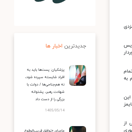
زدی
ریس
جدیدترین
اخبار ها
دار
پزشکیان: پست‌ها باید به
مام
افراد شایسته سپرده شود،
 به
نه هم‌جناحی‌ها / دولت با
شهادت رهبر، پشتوانه
این
بزرگی را از دست داد
یمز
1405/05/14
 از
هوری
ماجرای «توافق قریب‌الوقوع