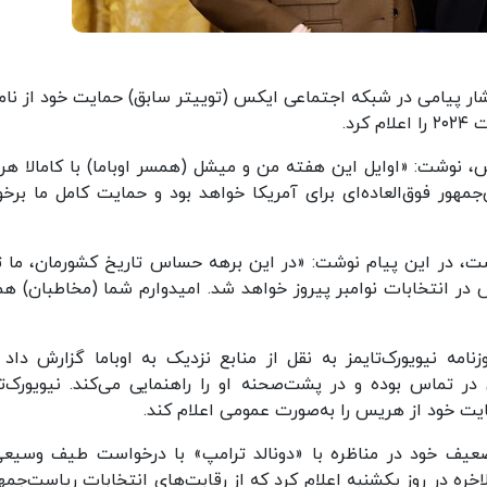
تشار پیامی در شبکه اجتماعی ایکس (توییتر سابق) حمایت خود از نام
رد.
ریس، نوشت: «اوایل این هفته من و میشل (همسر اوباما) با کامالا ه
هور فوق‌العاده‌ای برای آمریکا خواهد بود و حمایت کامل ما برخور
ست، در این پیام نوشت: «در این برهه حساس تاریخ کشورمان، ما ت
در انتخابات نوامبر پیروز خواهد شد. امیدوارم شما (مخاطبان) هم
مه نیویورک‌تایمز به نقل از منابع نزدیک به اوباما گزارش داد 
 تماس بوده و در پشت‌صحنه او را راهنمایی می‌کند. نیویورک‌تا
ایت خود از هریس را به‌صورت عمومی اعلام کند.
ضعیف خود در مناظره با «دونالد ترامپ» با درخواست طیف وسیعی
الاخره در روز یکشنبه اعلام کرد که از رقابت‌های انتخابات ریاست‌جم