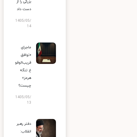
بزرگی را از
دست داد
1405/05/
14
ماجرای
«توافق
قریب‌الوقو
ع تنگه
هرمز»
چیست؟
1405/05/
13
دفتر رهبر
انقلاب: