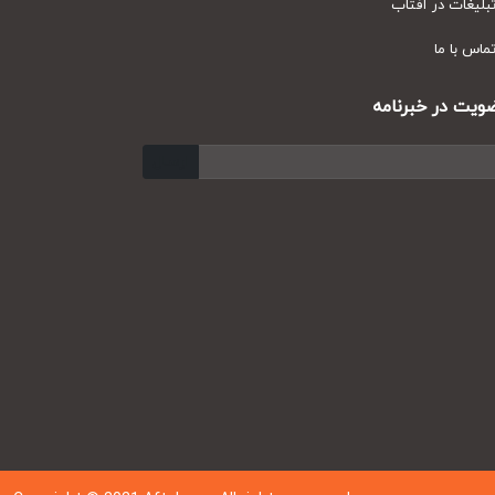
یغات در آفتاب
س با ما
ت در خبرنامه
ارسال