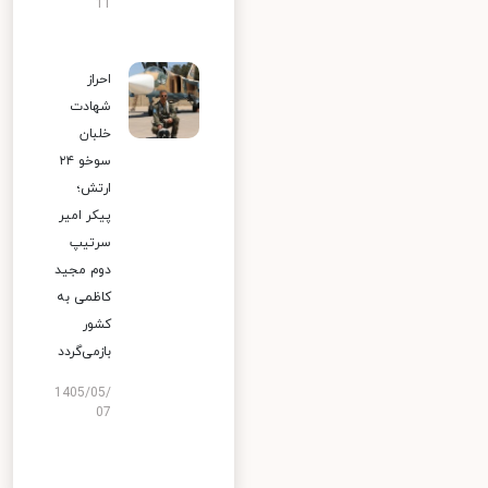
11
احراز
شهادت
خلبان
سوخو ۲۴
ارتش؛
پیکر امیر
سرتیپ
دوم مجید
کاظمی به
کشور
بازمی‌گردد
1405/05/
07