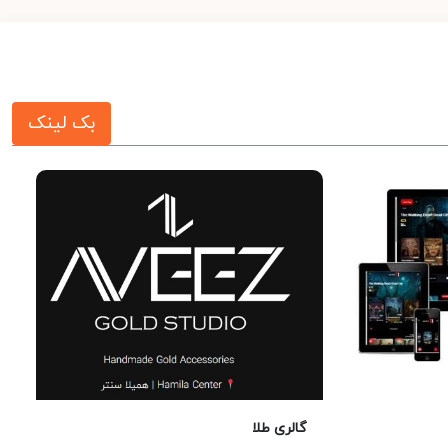
بک لینک
گالری طلا