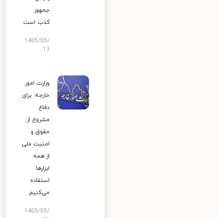
جمهور
کذب است
1405/05/
13
وزارت امور
خارجه: برای
دفاع
مشروع از
حقوق و
امنیت ملی
از همه
ابزارها
استفاده
می‌کنیم
1405/05/