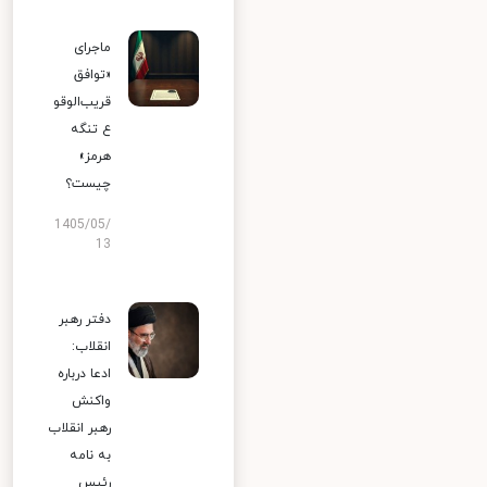
ماجرای
«توافق
قریب‌الوقو
ع تنگه
هرمز»
چیست؟
1405/05/
13
دفتر رهبر
انقلاب:
ادعا درباره
واکنش
رهبر انقلاب
به نامه
رئیس