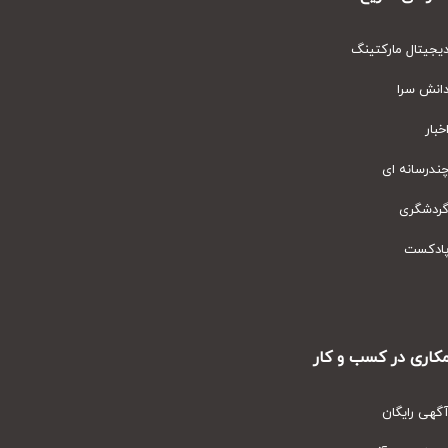
یتال مارکتینگ
نش سرا
ار
رسانه ای
دشگری
دکست
ری در کسب و کار
ی رایگان