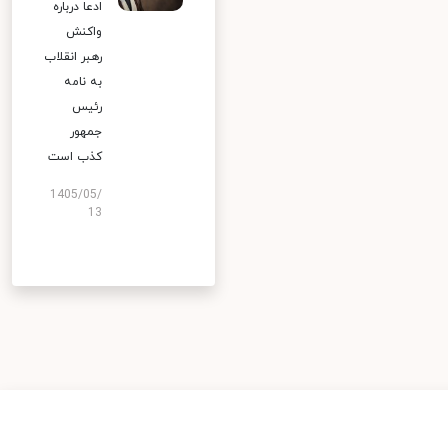
ادعا درباره
واکنش
رهبر انقلاب
به نامه
رئیس
جمهور
کذب است
1405/05/
13