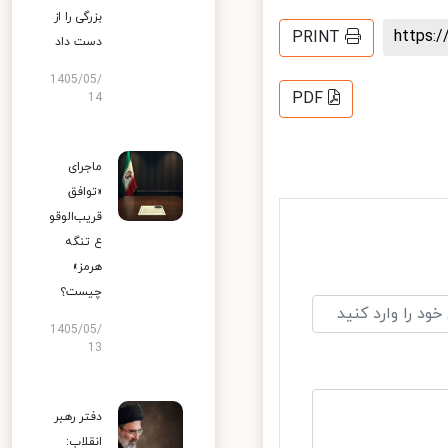
بزرگی را از
https
PRINT
دست داد
1405/05/
PDF
14
ماجرای
«توافق
قریب‌الوقو
ع تنگه
هرمز»
چیست؟
1405/05/
13
دفتر رهبر
انقلاب: