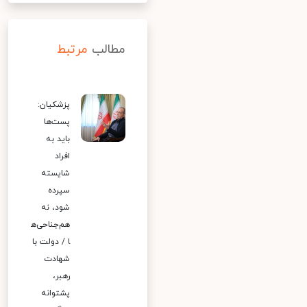
مطالب
مرتبط
پزشکیان:
پست‌ها
باید به
افراد
شایسته
سپرده
شود، نه
هم‌جناحی‌ه
ا / دولت با
شهادت
رهبر،
پشتوانه