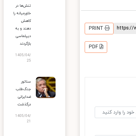
تنش‌ها در
خاورمیانه را
کاهش
https:
PRINT
دهند و به
دیپلماسی
بازگردند
PDF
1405/04/
25
سناتور
جنگ‌طلب
ضدایرانی
درگذشت
1405/04/
21