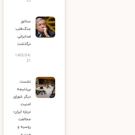
25
سناتور
جنگ‌طلب
ضدایرانی
درگذشت
1405/04/
21
نشست
بی‌نتیجه
دیگر شورای
امنیت
درباره ایران؛
مخالفت
روسیه و
چین و