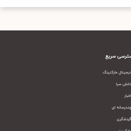
رسی سریع
یتال مارکتینگ
نش سرا
ار
رسانه ای
دشگری