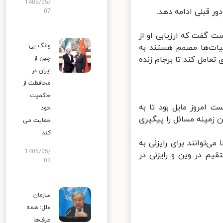
1405/05/
07
 گفت که ارزیابی او از
وانگ یی:
یات‌ها مصمم هستند به
مل کند تا برجام زنده
چین از
ایران در
محافظت از
حاکمیت
امروز مایل بود تا به
خود
زمینه مسائل را پیگیری
حمایت می
کند
وانند برای رایزنی به
1405/05/
م در وین و رایزنی در
03
سازمان
ملل: همه
طرف‌ها