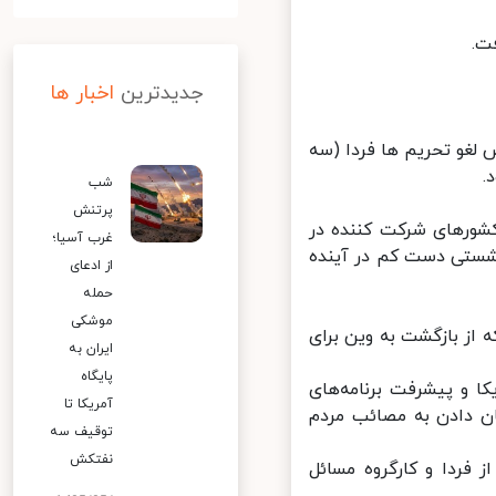
.
جدیدترین
اخبار ها
غو تحریم ها فردا (سه
شب
پرتنش
شورهای شرکت کننده در
غرب آسیا؛
ستی دست کم در آینده
از ادعای
حمله
موشکی
از بازگشت به وین برای
ایران به
پایگاه
 و پیشرفت برنامه‌های
آمریکا تا
ن دادن به مصائب مردم
توقیف سه
نفتکش
فردا و کارگروه مسائل