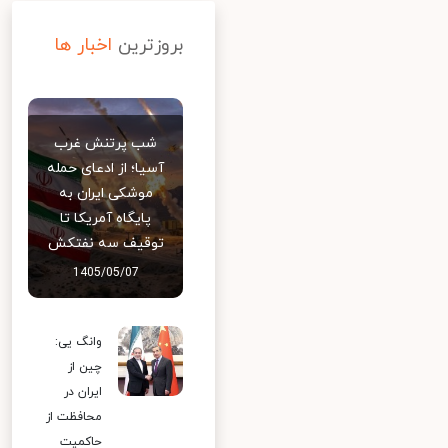
بروزترین
اخبار ها
شب پرتنش غرب
آسیا؛ از ادعای حمله
موشکی ایران به
پایگاه آمریکا تا
توقیف سه نفتکش
1405/05/07
وانگ یی:
چین از
ایران در
محافظت از
حاکمیت