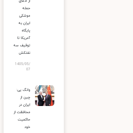
از ادعای
حمله
موشکی
ایران به
پایگاه
آمریکا تا
توقیف سه
نفتکش
1405/05/
07
وانگ یی:
چین از
ایران در
محافظت از
حاکمیت
خود