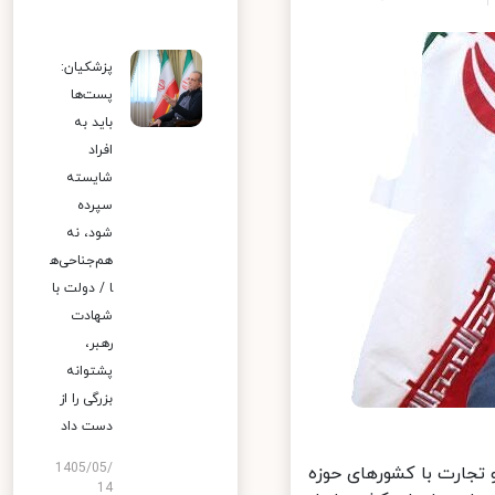
پزشکیان:
پست‌ها
باید به
افراد
شایسته
سپرده
شود، نه
هم‌جناحی‌ه
ا / دولت با
شهادت
رهبر،
پشتوانه
بزرگی را از
دست داد
1405/05/
تجارت با کشورهای حوزه
14