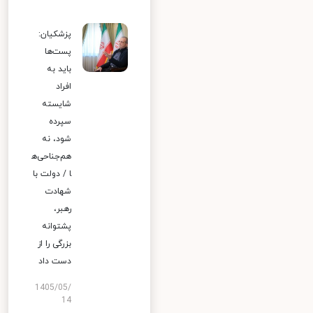
پزشکیان:
پست‌ها
باید به
افراد
شایسته
سپرده
شود، نه
هم‌جناحی‌ه
ا / دولت با
شهادت
رهبر،
پشتوانه
بزرگی را از
دست داد
1405/05/
14