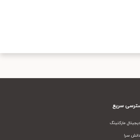
رسی سریع
یتال مارکتینگ
نش سرا