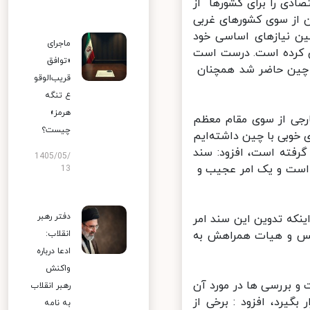
دی را برای کشورها از
 از سوی کشورهای غربی
ین نیازهای اساسی خود
ماجرای
ش کرده است. درست است
«توافق
 چین حاضر شد همچنان
قریب‌الوقو
ع تنگه
هرمز»
جی از سوی مقام معظم
چیست؟
شته همواره همکاری خوبی با چین داشته‌ایم
رفته است، افزود: سند
1405/05/
است و یک امر عجیب و
13
دفتر رهبر
ه تدوین این سند امر
لس و هیات همراهش به
انقلاب:
ادعا درباره
واکنش
 بررسی ها در مورد آن
رهبر انقلاب
یرد، افزود : برخی از
به نامه