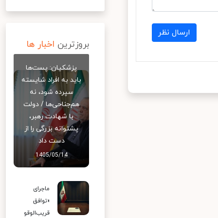
ارسال نظر
بروزترین
اخبار ها
پزشکیان: پست‌ها
باید به افراد شایسته
سپرده شود، نه
هم‌جناحی‌ها / دولت
با شهادت رهبر،
پشتوانه بزرگی را از
دست داد
1405/05/14
ماجرای
«توافق
قریب‌الوقو