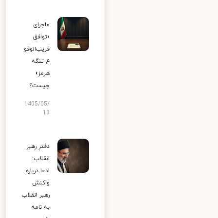
ماجرای
«توافق
قریب‌الوقو
ع تنگه
هرمز»
چیست؟
1405/05/
13
دفتر رهبر
انقلاب:
ادعا درباره
واکنش
رهبر انقلاب
به نامه