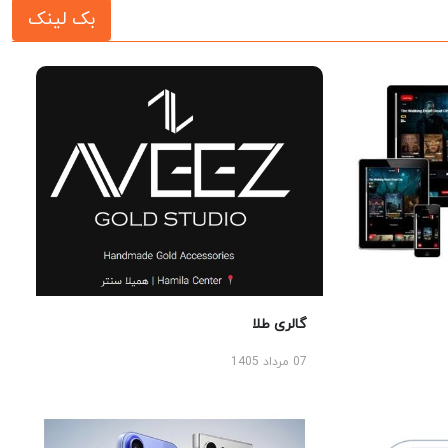
بک لینک
گالری طلا
07 مرداد 1405