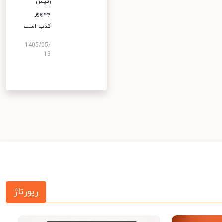
رئیس
جمهور
کذب است
1405/05/
13
رپورتاژ