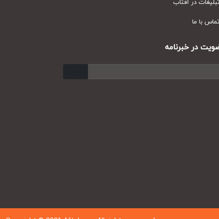
یغات در آفتاب
س با ما
ت در خبرنامه
ارسال