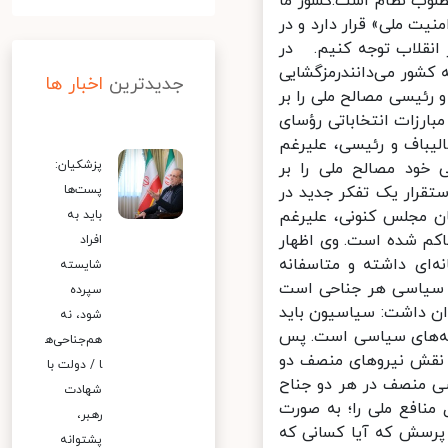
لوب نظام است.کشور ما
ت ملی» قرار دارد و در
نقلاب توجه کنیم. در
کشور می‌دانندرمزگشایی
جدیدترین
اخبار ها
 رئیسی مصالح ملی را بر
رزات انتخاباتی رؤسای
، قالیباف و رئیسی، علیرغم
پزشکیان:
خود مصالح ملی را بر
قرار یک تفکر جدید در
پست‌ها
ن مجلس کنونی، علیرغم
باید به
کم شده است. وی اظهار
افراد
ای داشته و متاسفانه
شایسته
 سیاسی هر جناحی است
سپرده
 داشت: سیاسیون باید
شود، نه
ته‌های سیاسی است. پس
هم‌جناحی‌ه
 نقش نیروهای منصف دو
ا / دولت با
 منصف در هر دو جناح
شهادت
افع ملی را؛ به صورت
رهبر،
پرسش که آیا کسانی که
پشتوانه