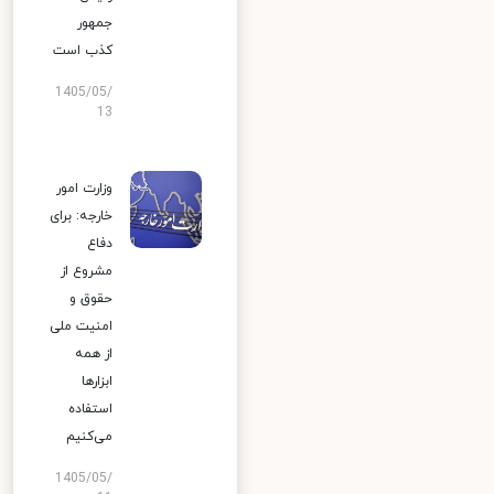
جمهور
کذب است
1405/05/
13
وزارت امور
خارجه: برای
دفاع
مشروع از
حقوق و
امنیت ملی
از همه
ابزارها
استفاده
می‌کنیم
1405/05/