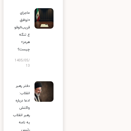
ماجرای
«توافق
قریب‌الوقو
ع تنگه
هرمز»
چیست؟
1405/05/
13
دفتر رهبر
انقلاب:
ادعا درباره
واکنش
رهبر انقلاب
به نامه
رئیس