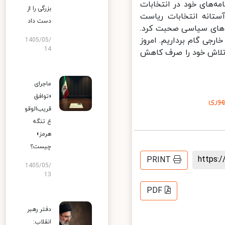
ه‌های خود در انتخابات
بزرگی را از
تانه انتخابات ریاست
دست داد
گروه‌های سیاسی صحبت کرد.
جی گام برداریم. امروز
1405/05/
14
 تلاش خود را صرف کاهش
ماجرای
«توافق
ری
قریب‌الوقو
ع تنگه
هرمز»
چیست؟
https
PRINT
1405/05/
13
PDF
دفتر رهبر
انقلاب: