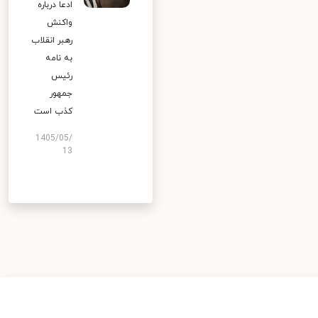
ادعا درباره
واکنش
رهبر انقلاب
به نامه
رئیس
جمهور
کذب است
1405/05/
13