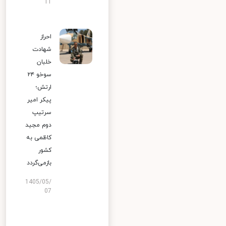
11
احراز
شهادت
خلبان
سوخو ۲۴
ارتش؛
پیکر امیر
سرتیپ
دوم مجید
کاظمی به
کشور
بازمی‌گردد
1405/05/
07