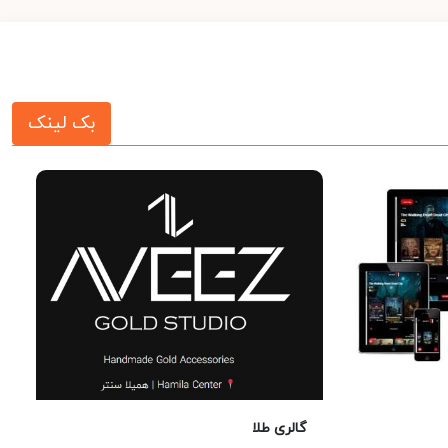
بک لینک
گالری طلا