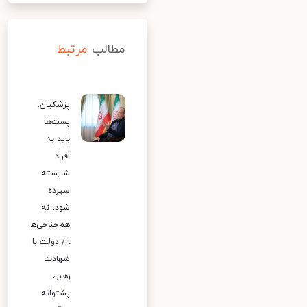
مطالب
مرتبط
پزشکیان:
پست‌ها
باید به
افراد
شایسته
سپرده
شود، نه
هم‌جناحی‌ه
ا / دولت با
شهادت
رهبر،
پشتوانه