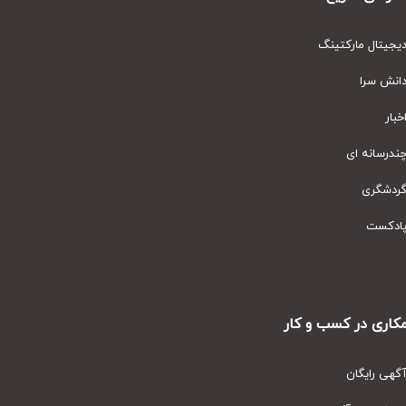
یتال مارکتینگ
نش سرا
ار
رسانه ای
دشگری
دکست
ری در کسب و کار
ی رایگان