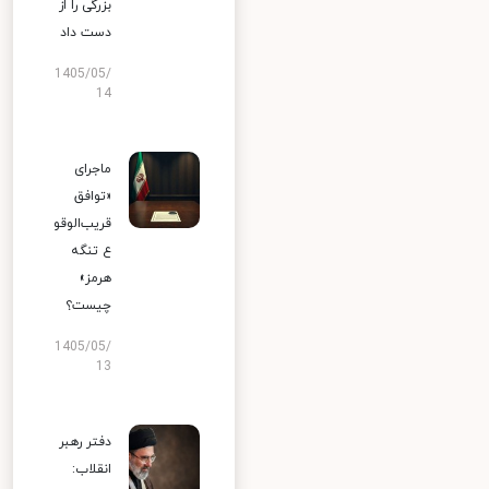
بزرگی را از
دست داد
1405/05/
14
ماجرای
«توافق
قریب‌الوقو
ع تنگه
هرمز»
چیست؟
1405/05/
13
دفتر رهبر
انقلاب: