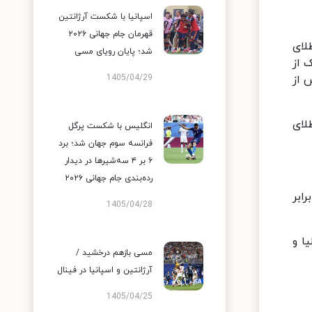
اسپانیا با شکست آرژانتین
قهرمان جام جهانی ۲۰۲۶
دارنده دو طلای
شد؛ پایان رویای مسی
 از
 تا پس از
1405/04/29
فردا شب شنبه باید از سد گنو پتریاشویلی دارنده مدال های نقره و برنز المپیک و ۳ طلای
انگلیس با شکست پرگل
فرانسه سوم جهان شد؛ برد
۶ بر ۴ سه‌شیرها در دیدار
رده‌بندی جام جهانی ۲۰۲۶
ابر
1405/04/28
لیا و
مسی بازهم درخشید /
آرژانتین و اسپانیا در فینال
1405/04/25