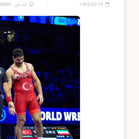
1403/05/19
کد خبر : 2408895