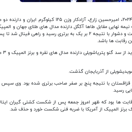
در ادامه رقابت‌های دو وزن دوم کشتی آزاد المپیک ۲۰۲۴، امیرحسین زارع، آزادکار وزن ۱۲۵ کیلوگرم ایران و 
 نیمه نهایی مقابل طاها آکگل دارنده مدال های طلای جهان و المپیک
ترکیه به روی تشک رفت و در پایان در یک مبارزه سخت و دشوار با نتیجه ۲ بر یک به برتری رسید و راهی فینال شد
 رقابت ها باشد.
زارع برای کسب مدال طلای المپیک 
ز قزاقستان با نتیجه پنج بر صفر صاحب برتری شده بود. وی سپس بر
نده ایران در ۲ وزن دوم این رقابت ها بود که ظهر امروز جمعه پس از شکست کشتی گیران ایتا