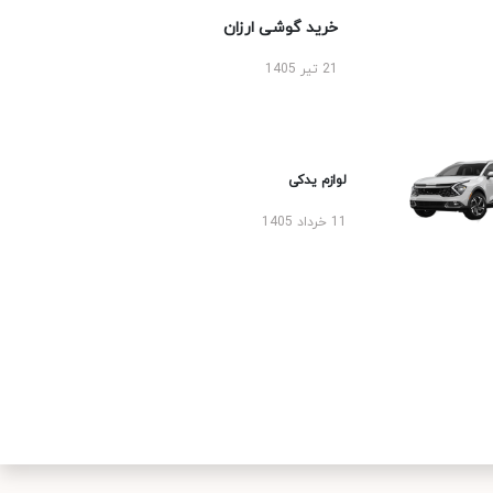
خرید گوشی ارزان
21 تیر 1405
لوازم یدکی
11 خرداد 1405