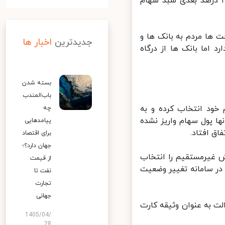
ر با اشاره به آزادسازی سهام عدالت از اردیبهشت گفت: این هفته ۳۰ درصد بعدی سبد سهام
ها مردم به بانک ها و
جدیدترین
اخبار ها
 اما بانک ها از درگاه
بسته شدن
باب‌المندب
ود انتخاب کرده و به
چه
 پول سهام واریز نشده
پیامدهایی
 افتاد.
برای اقتصاد
جهان دارد؟؛
 غیرمستقیم را انتخاب
از قیمت
در سامانه تغییر وضعیت
نفت تا
تجارت
جهانی
 به عنوان وثیقه کارت
1405/04/
28