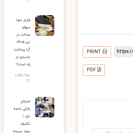
واریز سود
سهام
عدالت در
تیر ۱۴۰۵؛
آیا پرداخت
https
PRINT
جدیدی در
راه است؟
PDF
1405/04/
21
اختلال
بانکی ادامه
دارد /
تکلیف
سود سپرده