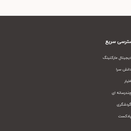
رسی سریع
یتال مارکتینگ
نش سرا
ار
رسانه ای
دشگری
دکست