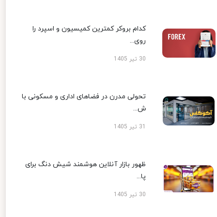
کدام بروکر کمترین کمیسیون و اسپرد را
روی...
30 تیر 1405
تحولی مدرن در فضاهای اداری و مسکونی با
ش...
31 تیر 1405
ظهور بازار آنلاین هوشمند شیش دنگ برای
پا...
30 تیر 1405