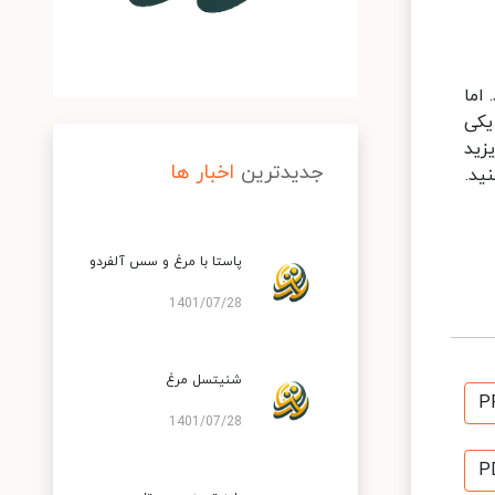
اما
یکی
زید
جدیدترین
اخبار ها
ید.
پاستا با مرغ و سس آلفردو
1401/07/28
شنیتسل مرغ
P
1401/07/28
P