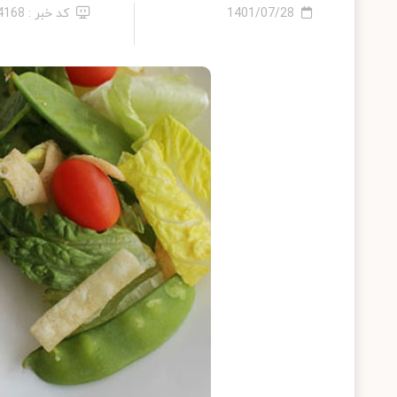
1401/07/28
کد خبر : 14168