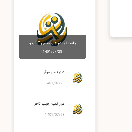
پاستا با مرغ و سس آلفردو
1401/07/28
شنیتسل مرغ
1401/07/28
طرز تهیه جیب تاجر
1401/07/28