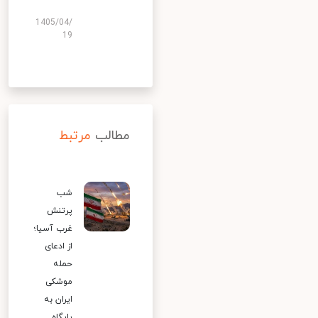
1405/04/
19
مطالب
مرتبط
شب
پرتنش
غرب آسیا؛
از ادعای
حمله
موشکی
ایران به
پایگاه