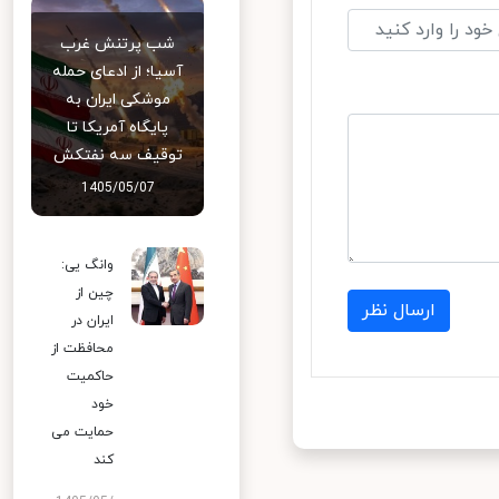
شب پرتنش غرب
آسیا؛ از ادعای حمله
موشکی ایران به
پایگاه آمریکا تا
توقیف سه نفتکش
1405/05/07
وانگ یی:
چین از
ارسال نظر
ایران در
محافظت از
حاکمیت
خود
حمایت می
کند