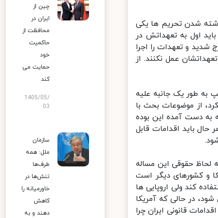
چین از
ایران در
شته شدن تحریم ها یکی
محافظت از
ید اول به تعهداتش در
حاکمیت
 شدید و تعهدات را اجرا
خود
عهداتشان عمل نکنند. از
حمایت می
کند
به طور یک جانبه علیه
1405/05/
رد، از موضوعات بحث با
03
به دست آمده این بوده
ال باید اقدامات قابل
.
سازمان
ملل: همه
 لحاظ حقوقی این مساله
طرف‌ها
ا و کشورهای دیگر است
تنش‌ها در
ده کند ولی اروپایی ها
خاورمیانه را
ود، در حالی که آمریکا
کاهش
دامات قانونی ایران چرا
دهند و به