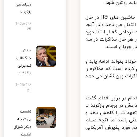
ید روشن شود.
دیپلماسی
بازگردند
وی ادامه داد: مساله دیگر مسایل فنی ـ هسته ای است. اینکه ایران الان با ماشین های IR۶ در حال
 ۶۰ درصدی است و با یک بار شارژ مازاد آن را به ماشین های IR۴ انتقال می دهد و در آنجا
1405/04/
25
 برجامی که از ابتدا مورد
هر حال مذاکرات در سه
 جریان است.
سناتور
جنگ‌طلب
د بتواند ادامه یابد و
ضدایرانی
رده است که مذاکره را
درگذشت
اکرات وین نشان می دهد
1405/04/
21
 در برابر اقدام گفت:
ش در برجام بازگردد تا
نشست
تعهدات را کاهش دهد و
نی باشد اما آنچه مسلم
بی‌نتیجه
م مورد پذیرش آمریکایی
دیگر شورای
امنیت