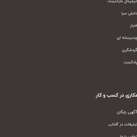
یتال مارکتینگ
نش سرا
ار
رسانه ای
دشگری
دکست
ری در کسب و کار
ی رایگان
یغات در آفتاب
س با ما