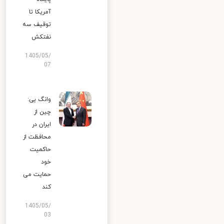
آمریکا تا
توقیف سه
نفتکش
1405/05/
07
وانگ یی:
چین از
ایران در
محافظت از
حاکمیت
خود
حمایت می
کند
1405/05/
03