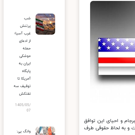
شب
پرتنش
غرب آسیا؛
از ادعای
حمله
موشکی
ایران به
پایگاه
آمریکا تا
توقیف سه
نفتکش
1405/05/
07
ام و احیای این توافق
 و به لحاظ حقوقی طرف
وانگ یی: