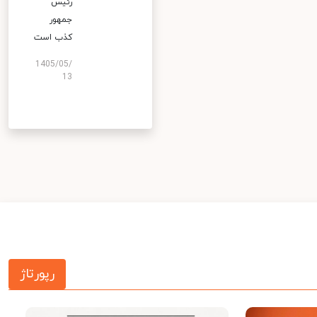
رئیس
جمهور
کذب است
1405/05/
13
رپورتاژ