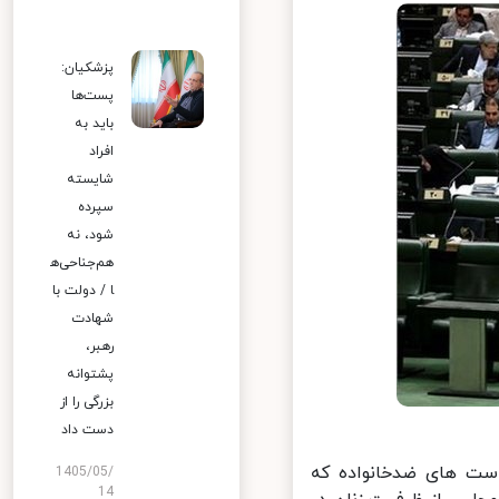
پزشکیان:
پست‌ها
باید به
افراد
شایسته
سپرده
شود، نه
هم‌جناحی‌ه
ا / دولت با
شهادت
رهبر،
پشتوانه
بزرگی را از
دست داد
ست های ضدخانواده که
1405/05/
14