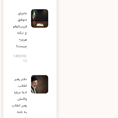
ماجرای
«توافق
قریب‌الوقو
ع تنگه
هرمز»
چیست؟
1405/05/
13
دفتر رهبر
انقلاب:
ادعا درباره
واکنش
رهبر انقلاب
به نامه