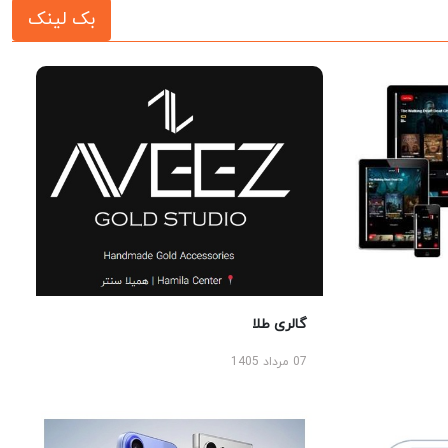
بک لینک
گالری طلا
07 مرداد 1405