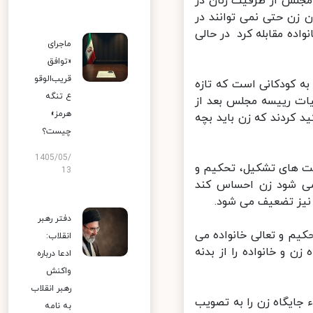
جلس از ظرفیت زنان در
ن حتی نمی توانند در
ه مقابله کرد در حالی
ماجرای
«توافق
قریب‌الوقو
ه کودکانی است که تازه
ع تنگه
ت رییسه مجلس بعد از
هرمز»
کردند که زن باید بچه
چیست؟
1405/05/
ت های تشکیل، تحکیم و
13
می شود زن احساس کند
نیز تضعیف می شود.
دفتر رهبر
 و تعالی خانواده می
انقلاب:
و خانواده را از بدنه
ادعا درباره
واکنش
رهبر انقلاب
جایگاه زن را به تصویب
به نامه