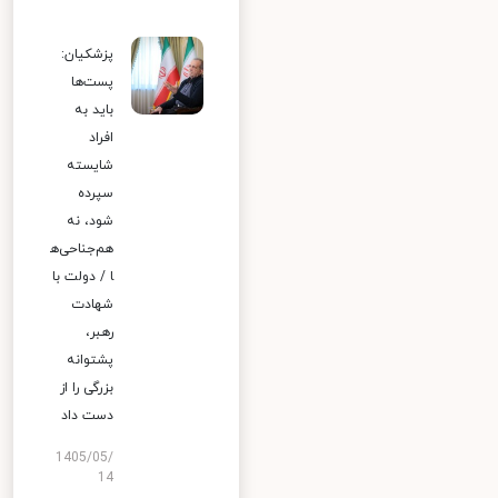
پزشکیان:
پست‌ها
باید به
افراد
شایسته
سپرده
شود، نه
هم‌جناحی‌ه
ا / دولت با
شهادت
رهبر،
پشتوانه
بزرگی را از
دست داد
1405/05/
14