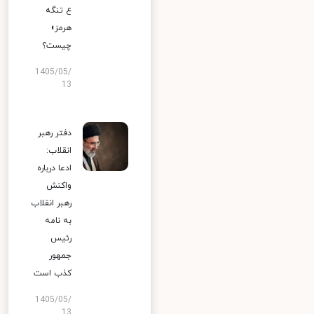
ع تنگه
هرمز»
چیست؟
1405/05/
13
دفتر رهبر
انقلاب:
ادعا درباره
واکنش
رهبر انقلاب
به نامه
رئیس
جمهور
کذب است
1405/05/
13