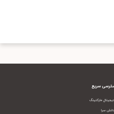
رسی سریع
یتال مارکتینگ
نش سرا