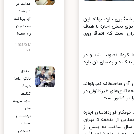
عدالت در
تیر ۱۴۰۵؛
مگیری دارد، بهانه این
آیا پرداخت
رای بخش اجاره با هدف
جدیدی در
ن است که اتفاقا روی
راه است؟
1405/04/
21
 کرونا تصویب شد و در
کنند و به جای آن باید
اختلال
بانکی ادامه
ن صاحبخانه نمی‌تواند
دارد /
کاری‌های غیرقانونی در
تکلیف
 در کشور است.
سود سپرده
ها و
تمدید خودکار قراردادهای اجاره
برداشت از
با نرخ‌های مصوب به خبرنگار اقتصادی ایرنا، گفت:در خرداد ماه امسال در محلاتی از منطقه ۵ تهران
حساب
و خانه‌های چند سال ساخت به بیش از
مشخص
 به نیمه تیرماه شاهد افت