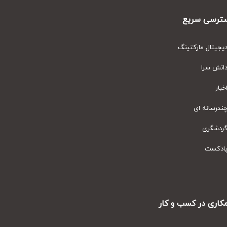
رسی سریع
یتال مارکتینگ
نش سرا
ار
رسانه ای
دشگری
دکست
ری در کسب و کار