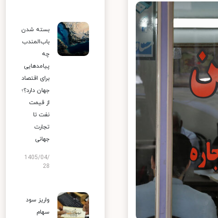
بسته شدن
باب‌المندب
چه
پیامدهایی
برای اقتصاد
جهان دارد؟؛
از قیمت
نفت تا
تجارت
جهانی
1405/04/
28
واریز سود
سهام