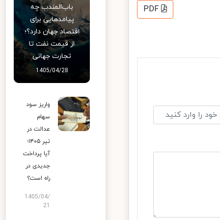
باب‌المندب چه
PDF
پیامدهایی برای
اقتصاد جهان دارد؟؛
از قیمت نفت تا
تجارت جهانی
1405/04/28
واریز سود
سهام
عدالت در
تیر ۱۴۰۵؛
آیا پرداخت
جدیدی در
راه است؟
1405/04/
21