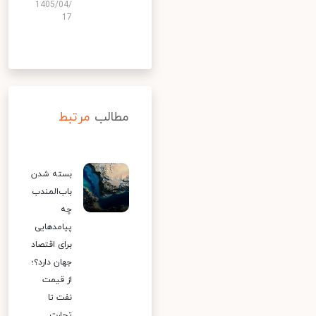
1405/04/
17
مطالب
مرتبط
بسته شدن
باب‌المندب
چه
پیامدهایی
برای اقتصاد
جهان دارد؟؛
از قیمت
نفت تا
تجارت