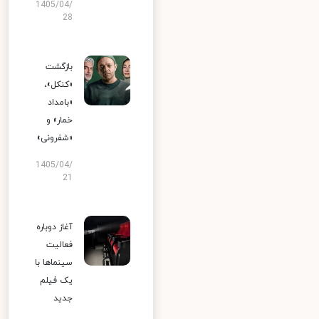
1405/04/
28
بازگشت
«کنکل»،
«بامداد
خمار» و
«شفرونی»
1405/04/
21
آغاز دوباره
فعالیت
سینماها با
یک فیلم
جدید