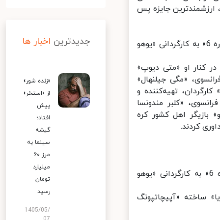
ارزشمندترین جایزه پس
جدیدترین
اخبار ها
«قهرمان» جایزه بزرگ هیات داوران را به صورت مشترک با فیلم «کوپه شماره 6» به کارگردانی «یوهو
 کنار او «متی دیوپ»
رانسوی، «مگی جیلنهال»
«زنده شور»
ارگردان، تهیه‌کننده و
از «استخر»
انسوی، «کلبر مندونسا
پیش
 بازیگر اهل کشور کره
افتاد؛
ری کردند.
گیشه
سینما به
مرز ۶۰
میلیارد
جایزه بزرگ هیات داوران: «قهرمان» ساخته اصغر فرهادی و «کوپه شماره 6» به کارگردانی «یوهو
تومان
رسید
ا» ساخته «آپیچاتپونگ
1405/05/
07