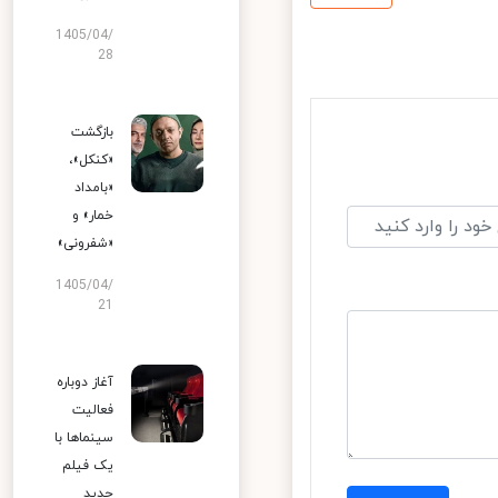
1405/04/
28
بازگشت
«کنکل»،
«بامداد
خمار» و
«شفرونی»
1405/04/
21
آغاز دوباره
فعالیت
سینماها با
یک فیلم
جدید