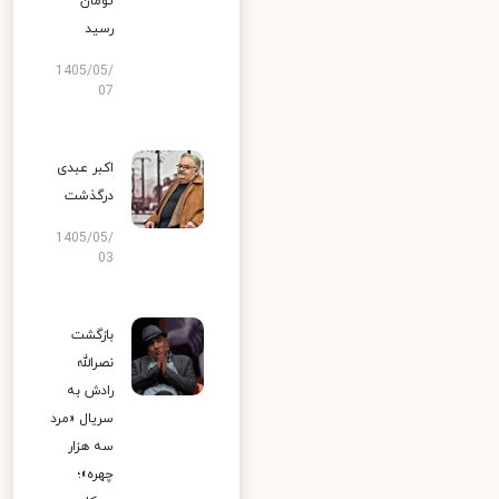
تومان
رسید
1405/05/
07
اکبر عبدی
درگذشت
1405/05/
03
بازگشت
نصرالله
رادش به
سریال «مرد
سه هزار
چهره»؛