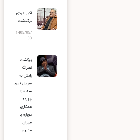
اکبر عبدی
درگذشت
1405/05/
03
بازگشت
نصرالله
رادش به
سریال «مرد
سه هزار
چهره»؛
همکاری
دوباره با
مهران
مدیری