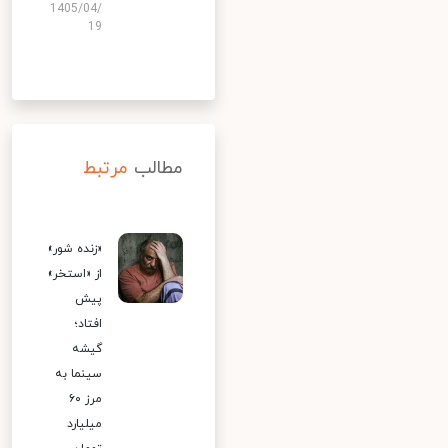
1405/04/
19
مطالب
مرتبط
«زنده شور»
از «استخر»
پیش
افتاد؛
گیشه
سینما به
مرز ۶۰
میلیارد