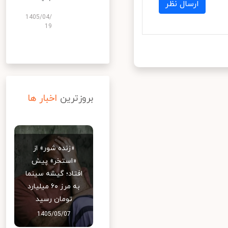
ارسال نظر
1405/04/
19
بروزترین
اخبار ها
«زنده شور» از
«استخر» پیش
افتاد؛ گیشه سینما
به مرز ۶۰ میلیارد
تومان رسید
1405/05/07