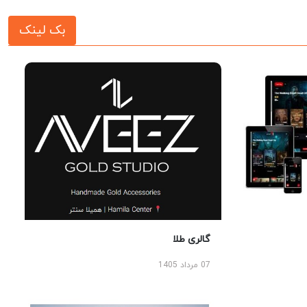
بک لینک
گالری طلا
07 مرداد 1405