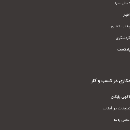
نش سرا
ار
رسانه ای
دشگری
دکست
ری در کسب و کار
ی رایگان
یغات در آفتاب
س با ما