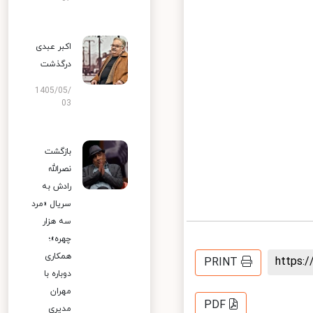
اکبر عبدی
درگذشت
1405/05/
03
بازگشت
نصرالله
رادش به
سریال «مرد
سه هزار
چهره»؛
همکاری
https
PRINT
دوباره با
مهران
PDF
مدیری