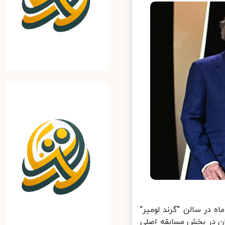
 هفتاد و چهارمین دوره جشنوار کن شامگاه 26 تیر ماه در سالن "گرند لومیر"
ن در بخش مسابقه اصلی