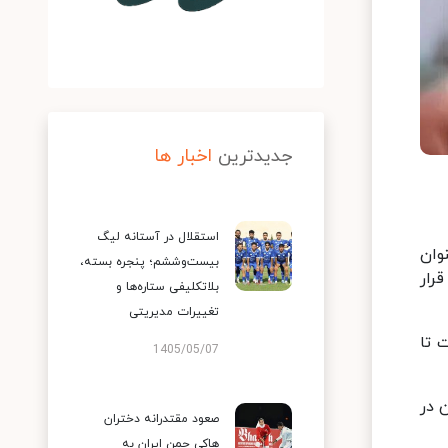
جدیدترین
اخبار ها
استقلال در آستانه لیگ
وان
بیست‌وششم؛ پنجره بسته،
ده ۱۰۰ متر قاره کهن قرار
بلاتکلیفی ستاره‌ها و
تغییرات مدیریتی
 تا
1405/05/07
 در
صعود مقتدرانه دختران
هاکی چمن ایران به