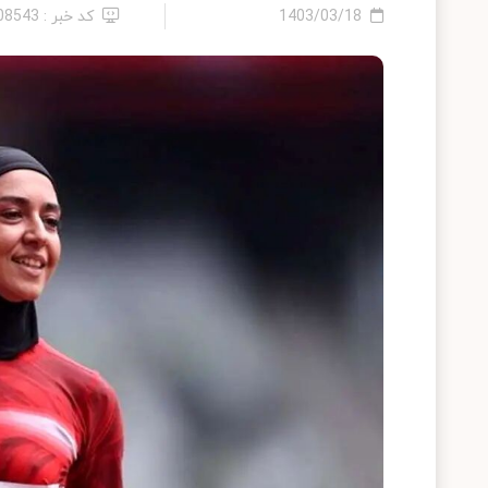
1403/03/18
کد خبر : 2408543