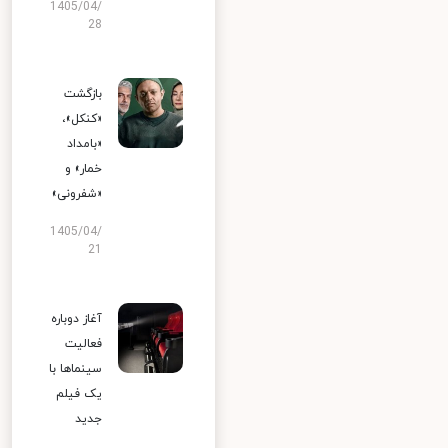
1405/04/
28
بازگشت
«کنکل»،
«بامداد
خمار» و
«شفرونی»
1405/04/
21
آغاز دوباره
فعالیت
سینماها با
یک فیلم
جدید