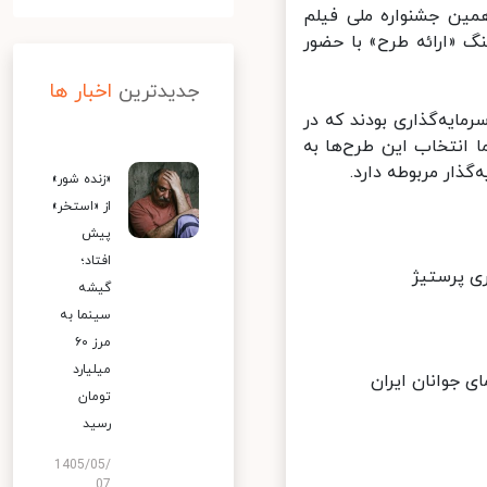
ین جشنواره ملی فیلم
 «ارائه‌ طرح» با حضور
جدیدترین
اخبار ها
ای جوانان ایران»، «پلتفرم وُدیو» و «گروه هنری پرستیژ»، ۳ سرمایه‌گذاری بودند که در
اب کردند اما انتخاب این طرح‌ها به
ذار مربوطه دارد.
«زنده شور»
از «استخر»
پیش
افتاد؛
 پرستیژ
گیشه
سینما به
مرز ۶۰
میلیارد
جوانان ایران
تومان
رسید
1405/05/
07