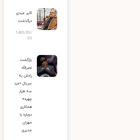
اکبر عبدی
درگذشت
1405/05/
03
بازگشت
نصرالله
رادش به
سریال «مرد
سه هزار
چهره»؛
همکاری
دوباره با
مهران
مدیری