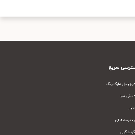
رسی سریع
یتال مارکتینگ
نش سرا
ار
رسانه ای
دشگری