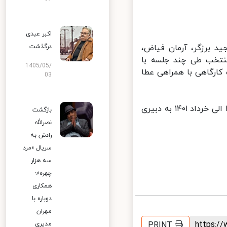
اکبر عبدی
 برزگر، آرمان فیاض،
درگذشت
نتخب طی چند جلسه با
1405/05/
کارگاهی با همراهی عطا
03
سیزدهمین دوره‌ جشنواره ملی دانشجویی فیلم کوتاه ‌ «سایه» از اسفند ۱۴۰۰ الی خرداد ۱۴۰۱ به دبیری
بازگشت
نصرالله
رادش به
سریال «مرد
سه هزار
چهره»؛
همکاری
دوباره با
مهران
https:
PRINT
مدیری