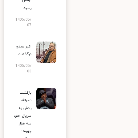
تومان
رسید
1405/05/
07
اکبر عبدی
درگذشت
1405/05/
03
بازگشت
نصرالله
رادش به
سریال «مرد
سه هزار
چهره»؛