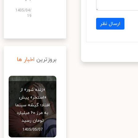
1405/04/
19
ارسال نظر
بروزترین
اخبار ها
«زنده شور» از
«استخر» پیش
افتاد؛ گیشه سینما
به مرز ۶۰ میلیارد
تومان رسید
1405/05/07