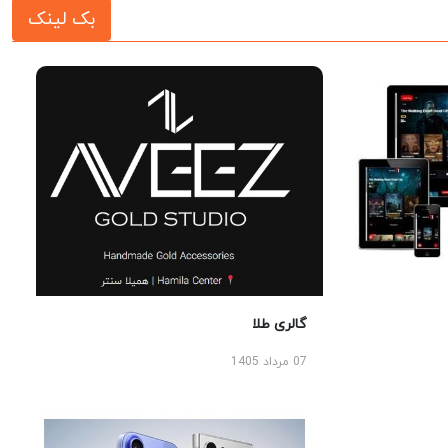
بک لینک
گالری طلا
07 مرداد 1405