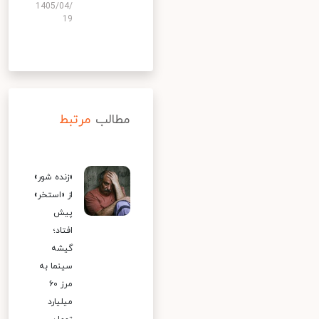
1405/04/
19
مطالب
مرتبط
«زنده شور»
از «استخر»
پیش
افتاد؛
گیشه
سینما به
مرز ۶۰
میلیارد