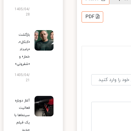
1405/04/
28
PDF
بازگشت
«کنکل»،
«بامداد
خمار» و
«شفرونی»
1405/04/
21
آغاز دوباره
فعالیت
سینماها با
یک فیلم
جدید