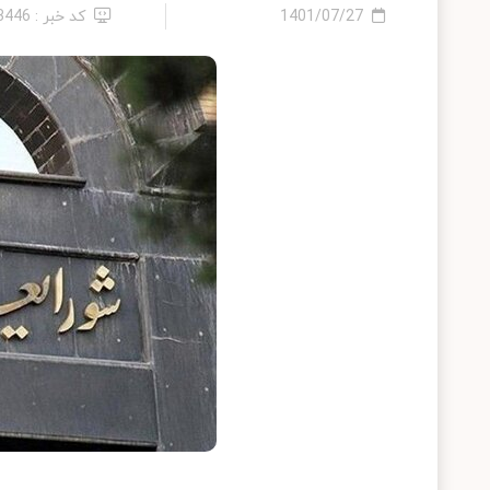
1401/07/27
کد خبر : 13446