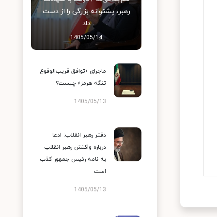
رهبر، پشتوانه بزرگی را از دست
داد
1405/05/14
ماجرای «توافق قریب‌الوقوع
تنگه هرمز» چیست؟
1405/05/13
دفتر رهبر انقلاب: ادعا
درباره واکنش رهبر انقلاب
به نامه رئیس جمهور کذب
است
1405/05/13