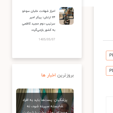
احراز شهادت خلبان سوخو
۲۴ ارتش؛ پیکر امیر
سرتیپ دوم مجید کاظمی
به کشور بازمی‌گردد
1405/05/07
P
P
بروزترین
اخبار ها
پزشکیان: پست‌ها باید به افراد
شایسته سپرده شود، نه
هم‌جناحی‌ها / دولت با شهادت