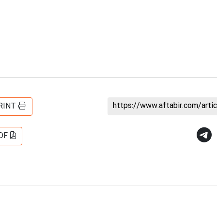
https://www.aftabir.com/art
RINT
DF