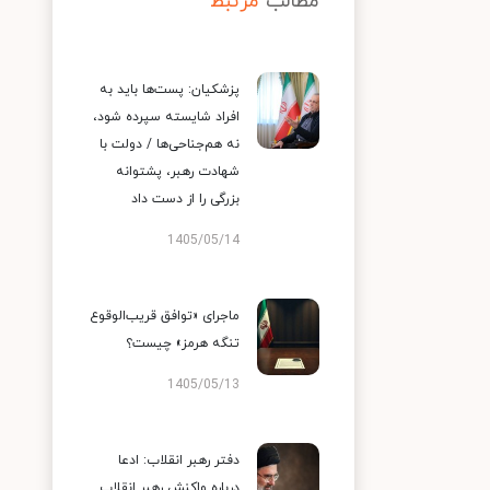
مطالب
مرتبط
پزشکیان: پست‌ها باید به
افراد شایسته سپرده شود،
نه هم‌جناحی‌ها / دولت با
شهادت رهبر، پشتوانه
بزرگی را از دست داد
1405/05/14
ماجرای «توافق قریب‌الوقوع
تنگه هرمز» چیست؟
1405/05/13
دفتر رهبر انقلاب: ادعا
درباره واکنش رهبر انقلاب