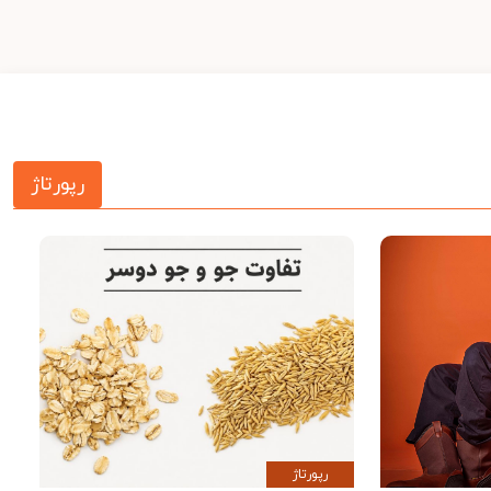
رپورتاژ
رپورتاژ