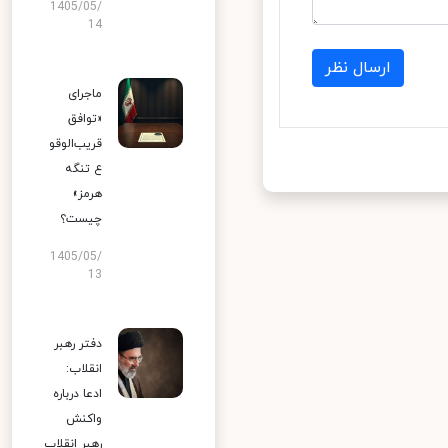
1405/05/
14
ارسال نظر
ماجرای
«توافق
قریب‌الوقو
ع تنگه
هرمز»
چیست؟
1405/05/
13
دفتر رهبر
انقلاب:
ادعا درباره
واکنش
رهبر انقلاب