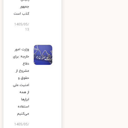
جمهور
کذب است
1405/05/
13
وزارت امور
خارجه: برای
دفاع
مشروع از
حقوق و
امنیت ملی
از همه
ابزارها
استفاده
می‌کنیم
1405/05/