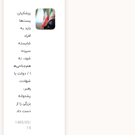
پزشکیان:
پست‌ها
باید به
افراد
شایسته
سپرده
شود، نه
هم‌جناحی‌ه
ا / دولت با
شهادت
رهبر،
پشتوانه
بزرگی را از
دست داد
1405/05/
14