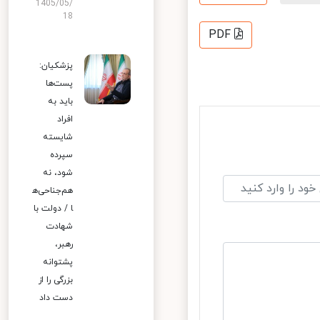
1405/05/
18
PDF
پزشکیان:
پست‌ها
باید به
افراد
شایسته
سپرده
شود، نه
هم‌جناحی‌ه
ا / دولت با
شهادت
رهبر،
پشتوانه
بزرگی را از
دست داد