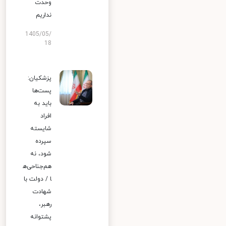
وحدت
نداریم
1405/05/
18
پزشکیان:
پست‌ها
باید به
افراد
شایسته
سپرده
شود، نه
هم‌جناحی‌ه
ا / دولت با
شهادت
رهبر،
پشتوانه