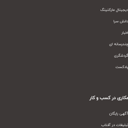
یتال مارکتینگ
نش سرا
ار
رسانه ای
دشگری
دکست
ری در کسب و کار
ی رایگان
یغات در آفتاب