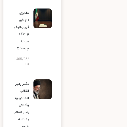
ماجرای
«توافق
قریب‌الوقو
ع تنگه
هرمز»
چیست؟
1405/05/
13
دفتر رهبر
انقلاب:
ادعا درباره
واکنش
رهبر انقلاب
به نامه
رئیس