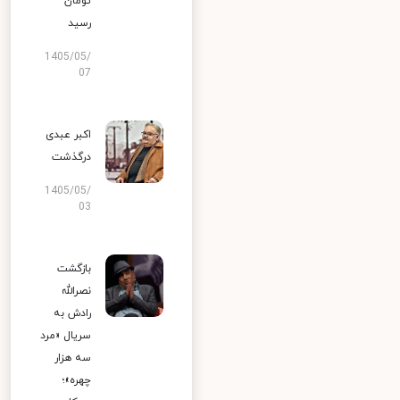
تومان
رسید
1405/05/
07
اکبر عبدی
درگذشت
1405/05/
03
بازگشت
نصرالله
رادش به
سریال «مرد
سه هزار
چهره»؛