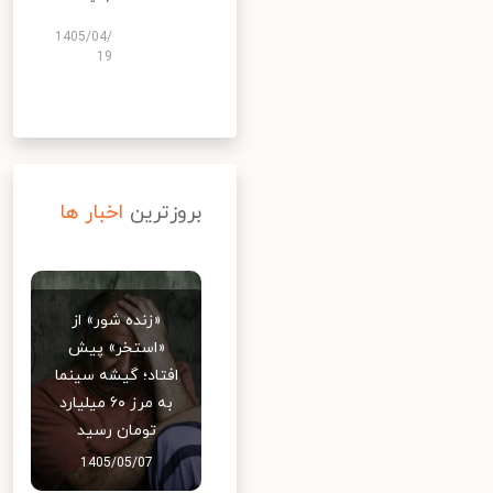
1405/04/
19
بروزترین
اخبار ها
«زنده شور» از
«استخر» پیش
افتاد؛ گیشه سینما
به مرز ۶۰ میلیارد
تومان رسید
1405/05/07