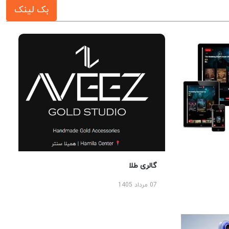
بک لینک
گالری طلا
07 مرداد 1405