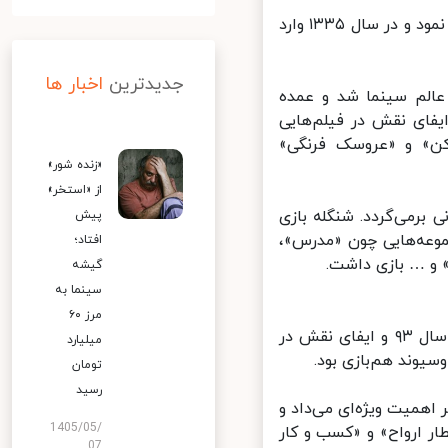
اسماعیل شنگله در سال ۱۳۱۵ در تهران متولد شد، تئاتر را از سال ۱۳۳۲ آغاز نمود و در سال ۱۳۳۵ وارد
جدیدترین
اخبار ها
ارد عالم‌ سینما شد و عمده
لم‌های سینمایی به اواخر دهه ۷۰ و اوایل دهه ۸۰ با ایفای نقش در فیلم‌هایی
» و «عروسک فرنگی»
«زنده شور»
از «استخر»
 برمی‌گردد. شنگله بازی
پیش
موعه‌هایی چون «مدرس»،
افتاد؛
و … بازی داشت.
گیشه
سینما به
مرز ۶۰
او در اواخر عمر حضور چندانی در عرصه بازیگری نداشت و آخرین کارش به سال ۹۳ و ایفای نقش در
میلیارد
یوند هم‌بازی بود.
تومان
رسید
همیت ویژه‌ای می‌داد و
1405/05/
ر ارواح» و «کسب و کار
07