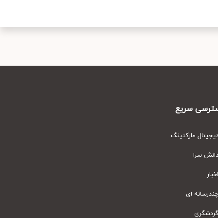
رسی سریع
یتال مارکتینگ
نش سرا
ار
رسانه ای
دشگری