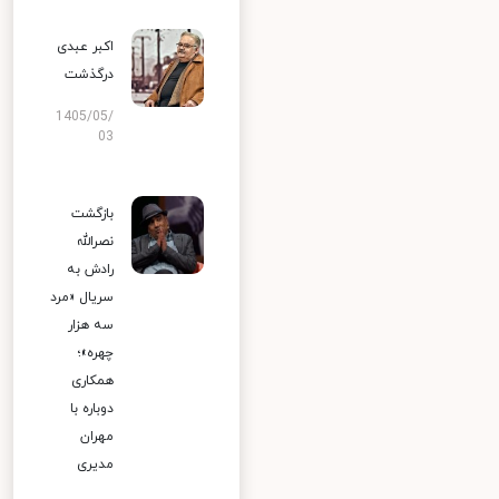
اکبر عبدی
درگذشت
1405/05/
03
بازگشت
نصرالله
رادش به
سریال «مرد
سه هزار
چهره»؛
همکاری
دوباره با
مهران
مدیری