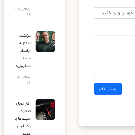
1405/04/
28
بازگشت
«کنکل»،
«بامداد
خمار» و
«شفرونی»
1405/04/
21
ارسال نظر
آغاز دوباره
فعالیت
سینماها با
یک فیلم
جدید