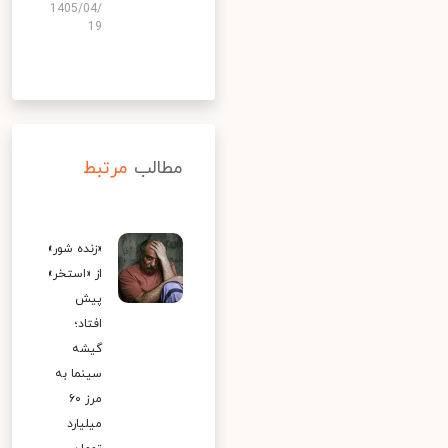
1405/04/
19
مطالب
مرتبط
«زنده شور»
از «استخر»
پیش
افتاد؛
گیشه
سینما به
مرز ۶۰
میلیارد