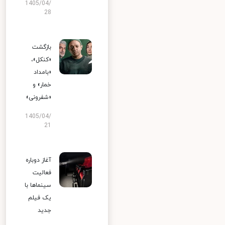
1405/04/
28
بازگشت
«کنکل»،
«بامداد
خمار» و
«شفرونی»
1405/04/
21
آغاز دوباره
فعالیت
سینماها با
یک فیلم
جدید