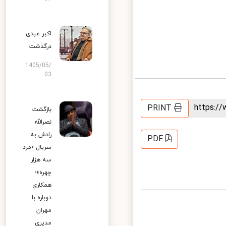
اکبر عبدی
درگذشت
1405/05/
03
https:
PRINT
بازگشت
نصرالله
رادش به
PDF
سریال «مرد
سه هزار
چهره»؛
همکاری
دوباره با
مهران
مدیری