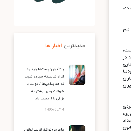
ده،
 هم
جدیدترین
اخبار ها
ست،
 در
اری
پزشکیان: پست‌ها باید به
ه‌ها
افراد شایسته سپرده شود،
ران
نه هم‌جناحی‌ها / دولت با
ران
شهادت رهبر، پشتوانه
بزرگی را از دست داد
ردی
1405/05/14
 که به لحاظ بهره‌وری،
داد
 هدف‌گذاری قانون
ماجرای «توافق قریب‌الوقوع