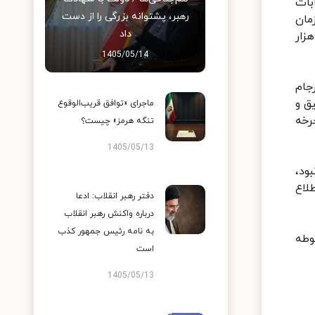
بات
رهبر، پشتوانه بزرگی را از دست
مان
داد
 ساله را تهیه کردیم و یک هدف‌گذاری جامع به لحاظ کمّی و کیفی انجام دادیم که افزودن ۱۰ هزار
1405/05/14
جام
ق و
ماجرای «توافق قریب‌الوقوع
غنی سازی و چرخه
تنگه هرمز» چیست؟
1405/05/13
 نبود،
لاع
دفتر رهبر انقلاب: ادعا
درباره واکنش رهبر انقلاب
به نامه رئیس جمهور کذب
حل‌ مربوطه
است
1405/05/13