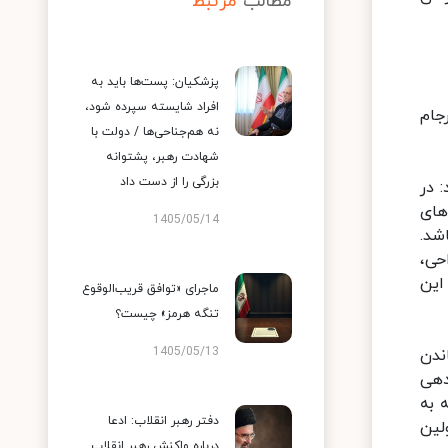
مطالب
مرتبط
پزشکیان: پست‌ها باید به
افراد شایسته سپرده شود،
جام
نه هم‌جناحی‌ها / دولت با
شهادت رهبر، پشتوانه
بزرگی را از دست داد
 در
های
1405/05/14
شد.
حی،
این
ماجرای «توافق قریب‌الوقوع
تنگه هرمز» چیست؟
1405/05/13
ندن
 رابطه داشتیم، ۱۲ قطب پرتودهی
 به
دفتر رهبر انقلاب: ادعا
لین
درباره واکنش رهبر انقلاب