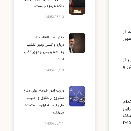
تنگه هرمز» چیست؟
1405/05/13
 از
دفتر رهبر انقلاب: ادعا
اه عبور
درباره واکنش رهبر انقلاب
به نامه رئیس جمهور کذب
 بخش از
است
ی و
1405/05/13
وزارت امور خارجه: برای دفاع
مشروع از حقوق و امنیت
 تعهدات متقابل ایران و ۱+۵ که هر کدام
ملی از همه ابزارها استفاده
ایی
می‌کنیم
لاک
 است. آنچه ما همواره در روند مذاکرات بر آن تاکید داشتیم این بوده است که همان جدول زمانی که در برجام ۲۰۱۵
1405/05/11