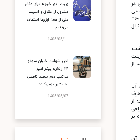
 در
وزارت امور خارجه: برای دفاع
 ۲۳ درصد دارد. ما سعی
مشروع از حقوق و امنیت
داریم روند ساخت این دو نیروگاه را شتاب دهیم و عقب‌ماندگی‌اش را به سرعت جبران کنیم. هم‌چنین ساخت نیروگاه ۳۶۰
ملی از همه ابزارها استفاده
م و دنبال
می‌کنیم
1405/05/11
شت.
رعت
احراز شهادت خلبان سوخو
شهر "کلید در دست " است و طبق قرارداد باید ۲۰ درصد از
۲۴ ارتش؛ پیکر امیر
سرتیپ دوم مجید کاظمی
به کشور بازمی‌گردد
آیا
طرف
1405/05/07
 از
احی
 بر
 آن