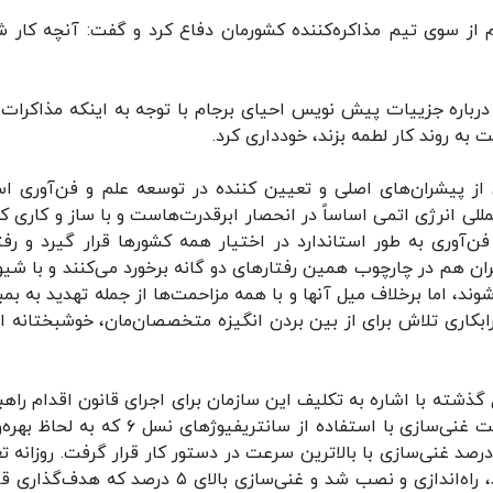
از سوی تیم مذاکره‌کننده کشورمان دفاع کرد و گفت: آنچه کار ش
درباره جزییات پیش نویس احیای برجام با توجه به اینکه مذاکرات
به روند کار لطمه بزند، خودداری کرد.
 از پیشران‌های اصلی و تعیین کننده در توسعه علم و فن‌آوری ا
لی انرژی اتمی اساساً در انحصار ابرقدرت‌هاست و با ساز و کاری که
 فن‌آوری به طور استاندارد در اختیار همه کشورها قرار گیرد و رفت
ایران هم در چارچوب همین رفتارهای دو گانه برخورد می‌کنند و با شیو
د، اما برخلاف میل‌ آنها و با همه مزاحمت‌ها از جمله تهدید به بمبا
بکاری تلاش برای از بین بردن انگیزه متخصصان‌مان، خوشبختانه ای
گذشته با اشاره به تکلیف این سازمان برای اجرای قانون اقدام راهب
مجلس خاطرنشان کرد: در این چارچوب افزایش ظرفیت غنی‌سازی با استفاده از سانتریفیوژهای نسل ۶
رصد غنی‌سازی با بالاترین سرعت در دستور کار قرار گرفت. روزانه تع
قابل ملاحظه‌ای نسل جدید سانتریفیوژهای IR-۶ تولید، راه‌اندازی و نصب شد و غنی‌سازی بالای ۵ درصد که