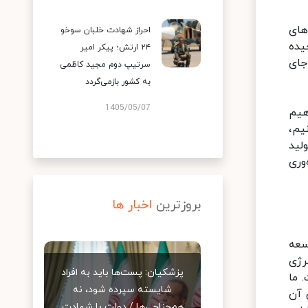
IR- جایگزین ماشین‌های
احراز شهادت خلبان سوخو
یده
۲۴ ارتش؛ پیکر امیر
جای
سرتیپ دوم مجید کاظمی
به کشور بازمی‌گردد
1405/05/07
 دهیم
یم،
ولید
‌وری
بروزترین
اخبار ها
سعه
رژی
پزشکیان: پست‌ها باید به افراد
 ما
شایسته سپرده شود، نه
 آن
هم‌جناحی‌ها / دولت با شهادت