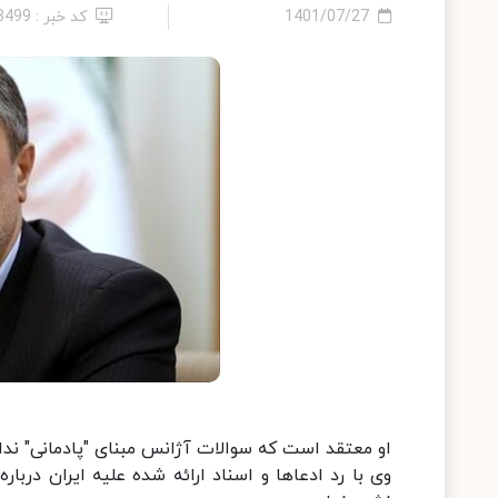
1401/07/27
کد خبر : 13499
او معتقد است که سوالات آژانس مبنای "پادمانی" ندارد و اد
وی با رد ادعاها و اسناد ارائه شده علیه ایران دربا