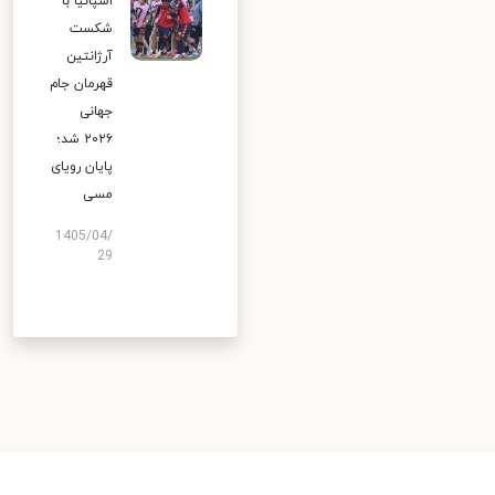
اسپانیا با
شکست
آرژانتین
قهرمان جام
جهانی
۲۰۲۶ شد؛
پایان رویای
مسی
1405/04/
29