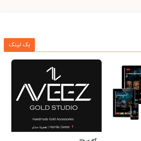
بک لینک
گالری طلا