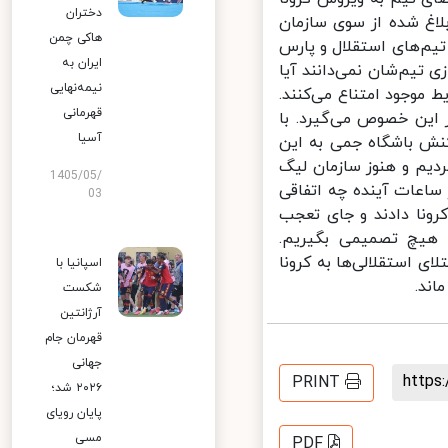
دختران
اغ شده از سوی سازمان
هاکی چمن
یم‌های استقلال و پارس
ایران به
 تیم‌شان نمی‌دانند آیا
نیمه‌نهایی
موجود امتناع می‌کنند.
قهرمانی
این خصوص می‌گیرد. با
آسیا
نش باشگاه جمی به این
ردیم و هنوز سازمان لیگ
1405/05/
اعات آینده چه اتفاقی
03
ونا دادند و جای تعجب
هیچ تصمیمی بگیریم.
ی استقلالی‌ها به کرونا
اسپانیا با
د.
شکست
آرژانتین
قهرمان جام
جهانی
http
PRINT
۲۰۲۶ شد؛
پایان رویای
مسی
PDF