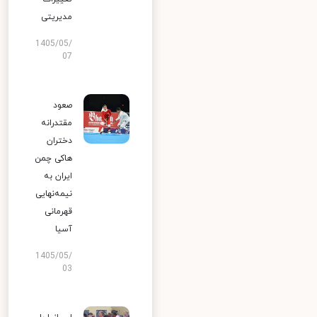
مدیریتی
1405/05/
07
صعود
مقتدرانه
دختران
هاکی چمن
ایران به
نیمه‌نهایی
قهرمانی
آسیا
1405/05/
03