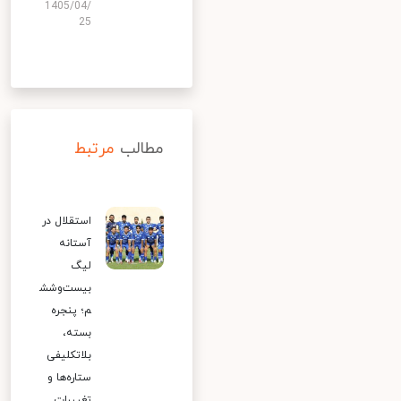
1405/04/
25
مطالب
مرتبط
استقلال در
آستانه
لیگ
بیست‌وشش
م؛ پنجره
بسته،
بلاتکلیفی
ستاره‌ها و
تغییرات