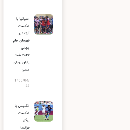
اسپانیا با
شکست
آرژانتین
قهرمان جام
جهانی
۲۰۲۶ شد؛
پایان رویای
مسی
1405/04/
29
انگلیس با
شکست
پرگل
فرانسه