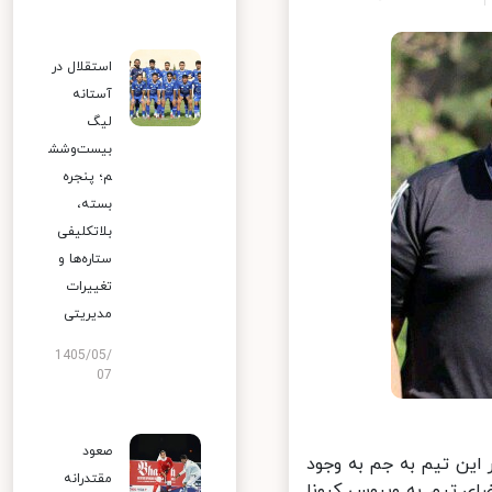
استقلال در
آستانه
لیگ
بیست‌وشش
م؛ پنجره
بسته،
بلاتکلیفی
ستاره‌ها و
تغییرات
مدیریتی
1405/05/
07
صعود
ر این تیم به جم به وجود
مقتدرانه
ای تیم به ویروس کرونا