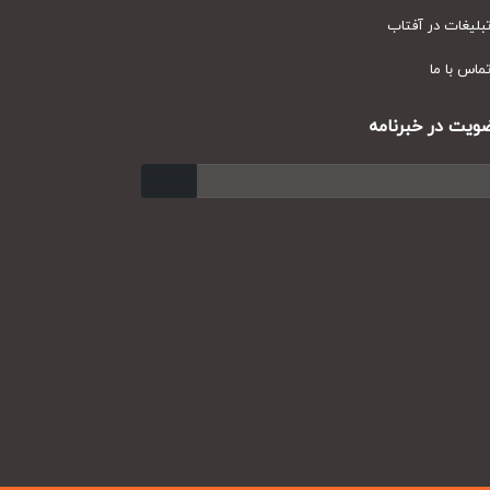
یغات در آفتاب
س با ما
ت در خبرنامه
ارسال