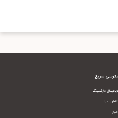
رسی سریع
یتال مارکتینگ
نش سرا
ار