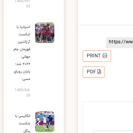
1405/05/
03
اسپانیا با
شکست
https://
آرژانتین
قهرمان جام
PRINT
جهانی
۲۰۲۶ شد؛
PDF
پایان رویای
مسی
1405/04/
29
انگلیس با
شکست
پرگل