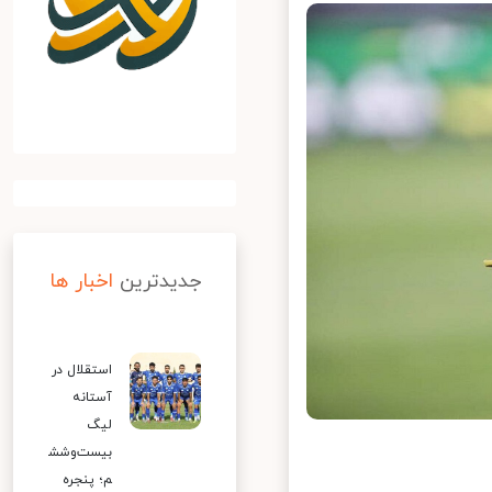
جدیدترین
اخبار ها
استقلال در
آستانه
لیگ
بیست‌وشش
م؛ پنجره