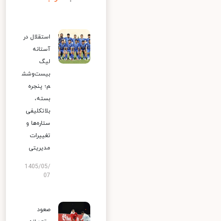
استقلال در
آستانه
لیگ
بیست‌وشش
م؛ پنجره
بسته،
بلاتکلیفی
ستاره‌ها و
تغییرات
مدیریتی
1405/05/
07
صعود