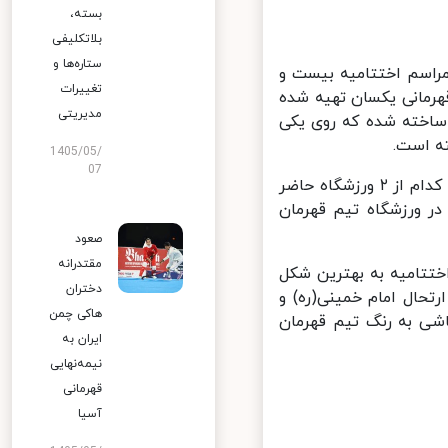
بسته،
بلاتکلیفی
ستاره‌ها و
راسم اختتامیه بیست و
تغییرات
یم و ۲ جام قهرمانی و ۲ سری مدال قهرمانی یکسان تهیه شده
مدیریتی
آزادی و دستگردی ساخته شده که روی یکی
 است.
1405/05/
07
وی تصریح کرد: مسئولان ارشد فدراسیون و سازمان لیگ فوتبال نیز در هیچ کدام از ۲ ورزشگاه حاضر
ر ورزشگاه تیم قهرمان
صعود
مقتدرانه
تا مراسم اختتامیه به بهترین شکل
دختران
 ایام ۱۴ و ۱۵ خرداد و سالگرد ارتحال امام خمینی(ره) و
هاکی چمن
غذپاشی به رنگ تیم قهرمان
ایران به
نیمه‌نهایی
قهرمانی
آسیا