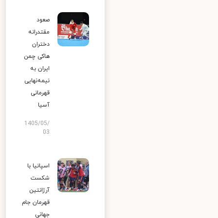
صعود
مقتدرانه
دختران
هاکی چمن
ایران به
نیمه‌نهایی
قهرمانی
آسیا
1405/05/
03
اسپانیا با
شکست
آرژانتین
قهرمان جام
جهانی