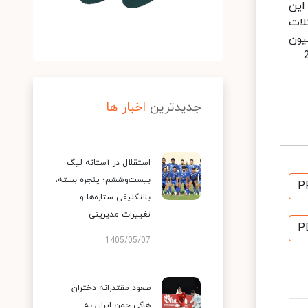
این
لات
یون
جدیدترین
اخبار ها
استقلال در آستانه لیگ
بیست‌وششم؛ پنجره بسته،
P
بلاتکلیفی ستاره‌ها و
تغییرات مدیریتی
P
1405/05/07
صعود مقتدرانه دختران
هاکی چمن ایران به