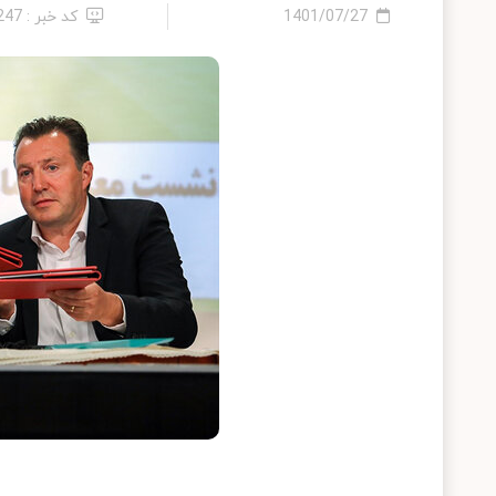
1401/07/27
کد خبر : 247