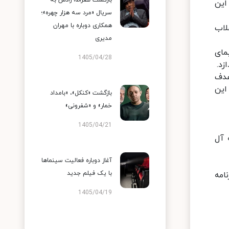
بازگشت نصرالله رادش به
این
سریال «مرد سه هزار چهره»؛
همکاری دوباره با مهران
لاب
مدیری
مای
1405/04/28
زد.
هدف
این
بازگشت «کنکل»، «بامداد
خمار» و «شفرونی»
1405/04/21
 آل
آغاز دوباره فعالیت سینماها
با یک فیلم جدید
 برنامه
1405/04/19