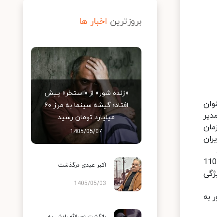
بروزترین
اخبار ها
«زنده شور» از «استخر» پیش
وان
افتاد؛ گیشه سینما به مرز ۶۰
دیر
میلیارد تومان رسید
مان
1405/05/07
ران
در ابتدای این مراسم دکتر محمدزاده مدیر رادیو ایران، ضمن خوشامدگویی از مهمان حاضر دعوت کرد نماهنگ «نگین» 110
اکبر عبدی درگذشت
ژگی
1405/05/03
 به