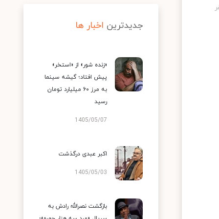
جدیدترین
اخبار ها
«زنده شور» از «استخر»
پیش افتاد؛ گیشه سینما
به مرز ۶۰ میلیارد تومان
رسید
1405/05/07
اکبر عبدی درگذشت
1405/05/03
بازگشت نصرالله رادش به
سریال «مرد سه هزار چهره»؛