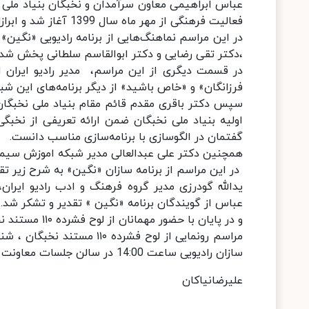
عباس ابراهیمی معاون سرآمدان و نخبگان بنیاد ملی ن
فعالیت فرهنگی از مهر ماه سال 1399 آغاز شد و ابرازامیدواری کرد این همکاری‌های فرهنگی تکرار شود.
در این مراسم نماهنگ‌هایی از برنامه رادیویی «نگین»
،دکتر تقی رضایی و دکتر ابوالقاسم سلطانی پخش شد.
در قسمت دیگری از این مراسم، مدیر رادیو ایران 
فرزانگان» و «خاص باشید» از دیگر برنامه‌های این شبک
سپس دکتر باقری مقدم قائم مقام بنیاد ملی نخبگا
اولیه بنیاد ملی نخبگان ضمن ارائه تعریفی از نخب
گفتمان در الگوسازی با برنامه‌سازی مناسب دانست.
همچنین دکتر علی عبدالعالی مدیر شبکه اموزش سیما قول همکاری تصویر
در این مراسم از برنامه سازان «نگین» به شرح زیر تق
یدالله گودرزی مدیر گروه فرهنگ و ادب رادیو ایران
عباس از گویندگان برنامه «نگین » تقدیر و تشکر شد.
و در پایان با حضور مهمانان از لوح فشرده ۱۱۰ مستند نخبگان رونمایی شد.
سازان رادیویی ساعت 14:00 در سالن جلسات معاونت صدا برگزار شد.
علیرضانیاکان