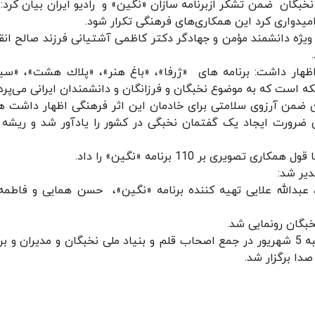
خبگان ضمن تشکر ازبرنامه سازان «نگین» و رادیو ایران بیان کرد: 
 ویژه دانشمند مؤمن و جهادگر دکتر کاظمی آشتیانی فرزند صالح انق
اظهار داشت: برنامه های «ژرفا»، «باغ هنر»، «پلاك هشت»، «سی
ه است که به موضوع نخبگان و فرزانگان و دانشمندان ایرانی می‌پردا
ن ضمن آرزوی سلامتی برای خادمان این اثر فرهنگی اظهار داشت 
گی ضرورت ایجاد یک گفتمان نخبگی در کشور را یادآور شد و ریشه 
ی بر 110 برنامه «نگین» را داد.
دیر شد:
، عبدالله علایی تهیه کننده برنامه «نگین»، حسن همایی و فاطمه
مراسم رونمایی از لوح فشرده ۱۱۰ مستند نخبگان ، شنبه 5 شهریور در جمع اصحاب قلم و بنیاد ملی نخبگان و مدیران و