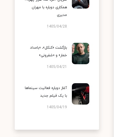
همکاری دوباره با مهران
مدیری
1405/04/28
بازگشت «کنکل»، «بامداد
خمار» و «شفرونی»
1405/04/21
آغاز دوباره فعالیت سینماها
با یک فیلم جدید
1405/04/19