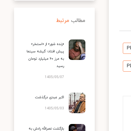
مطالب
مرتبط
«زنده شور» از «استخر»
P
پیش افتاد؛ گیشه سینما
به مرز ۶۰ میلیارد تومان
P
رسید
1405/05/07
اکبر عبدی درگذشت
1405/05/03
بازگشت نصرالله رادش به