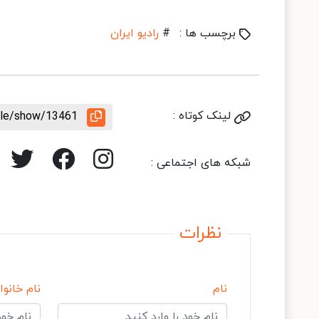
برچسب ها :
#
رادیو ایران
لینک کوتاه :
icle/show/13461
شبکه های اجتماعی :
نظرات
نام
نام خانوا