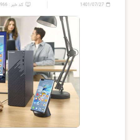
1401/07/27
کد خبر : 8966