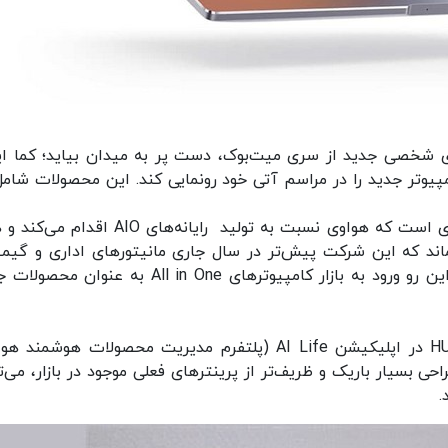
ای شخصی جدید از سری میت‌بوک، دست پر به میدان بیاید؛ کما ای
یوتر جدید را در مراسم آتی خود رونمایی کند. این محصولات شامل
گذشته از لپ‌تاپ‌های شایعه شده، این نخستین باری است که هواوی نسبت به تولید رایانه‌های IO
ند که این شرکت پیش‌تر در سال جاری مانیتورهای اداری و گیم
MateView و MateView GT را معرفی کرده بود؛ از این رو ورود به بازار کامپیوترهای All in One به ع
چندی پیش نیز یک دستگاه چاپگر با لوگوی HUAWEI در اپلیکیشن AI Life (پلتفرم مدیریت محصولات هوشم
مشاهده شده بود.