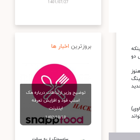
1401/07/27
بروزترین
اخبار ها
نکه
 دو
A اقدام می‌کند و هنوز
ینگ
نوان محصولات جدید
توضیح وزیر ارتباطات درباره هک
اسنپ‌ فود و افزایش تعرفه
ند هواوی)
اینترنت
 این پرینتر با رنگ سفید بدنه و طراحی بسیار باریک‌ و ظریف‌تر از پرینترهای فعلی موجود در بازار، می‌‎تواند
1402/10/10
سامسونگ از به سرقت