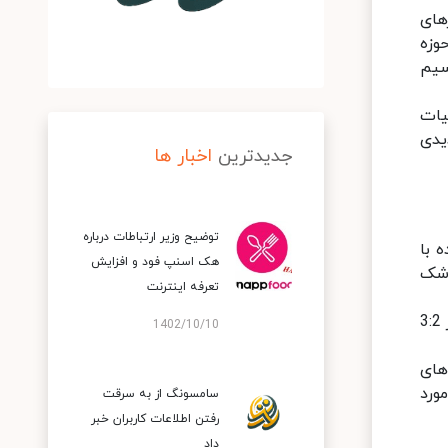
زارهای
حوزه
سیم
جزئیات
یدی
جدیدترین
اخبار ها
توضیح وزیر ارتباطات درباره
ه با
هک اسنپ‌ فود و افزایش
 شک
تعرفه اینترنت
محصولات جدید سری هواوی میت‌بوک با دارا بودن طراحی ظریف و سبک، نمایشگر تمام صفحه (FullView) با نسبت تصویر 3:2
1402/10/10
های
مورد
سامسونگ از به سرقت
رفتن اطلاعات کاربران خبر
داد