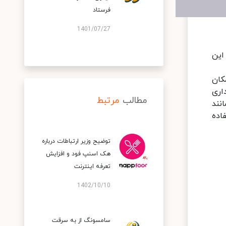
فرستاد
1401/07/27
فاده از این
ی چاپگر هوشمند خود اتصال بی‌سیم (Wi-Fi) و امکان
اری
مطالب
مرتبط
نند
استفاده
توضیح وزیر ارتباطات درباره
هک اسنپ‌ فود و افزایش
تعرفه اینترنت
1402/10/10
سامسونگ از به سرقت