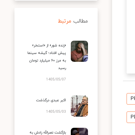
مطالب
مرتبط
«زنده شور» از «استخر»
پیش افتاد؛ گیشه سینما
به مرز ۶۰ میلیارد تومان
رسید
1405/05/07
P
اکبر عبدی درگذشت
1405/05/03
P
بازگشت نصرالله رادش به