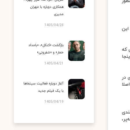
طور
همکاری دوباره با مهران
مدیری
1405/04/28
تینز است. این
بازگشت «کنکل»، «بامداد
می که
خمار» و «شفرونی»
نجا
1405/04/21
 در
صلا
آغاز دوباره فعالیت سینماها
با یک فیلم جدید
1405/04/19
مندی
پر،