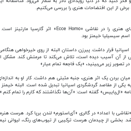
ر کنید که در دنیا رویدادی نادر به شمار می‌رود. متاسفانه این
برخی از این افتضاحات هنری را بررسی می‌کنیم.
یکی از مشهورترین نمونه‌های این دست خرابکاری‌های هنری را در نقاشی «Ecce Homo» اثر گارسیا مار
۱ بود، و در کلیسایی در اسپانیا قرار داشت. پیرزن داستان البته از روی خیرخواهی هنگا
ی از آن آسیب دیده است، تلاش می‌کند تا مرمتش کند. مشکل ای
ر تصویر زیر می‌بینید، «یک فاجعه تمام عیار»
میان بردن یک اثر هنری، جنبه‌ مثبتی هم داشت. کار او به اندازه‌ای
به یکی از مقاصد گردشگردی اسپانیا تبدیل شده است. البته خیمنز ا
امه «ال‌پاییس» گفته است: «آن‌ها نگذاشتند که کارم را تمام کنم.»
ان «نقاشی با اعداد» در گالری «آی‌استورم» لندن برپا کرد. هرست هنر
د. بخشی از چیدمان هرست ترکیبی از تیوب‌های رنگ، لیوانی نیمه‌