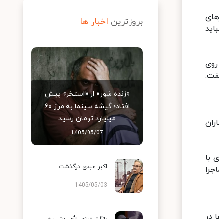
های
بروزترین
اخبار ها
اید
روی
فت:
«زنده شور» از «استخر» پیش
افتاد؛ گیشه سینما به مرز ۶۰
میلیارد تومان رسید
ه دست مرمت‌کاران
1405/05/07
 با
اکبر عبدی درگذشت
جرا
1405/05/03
 در