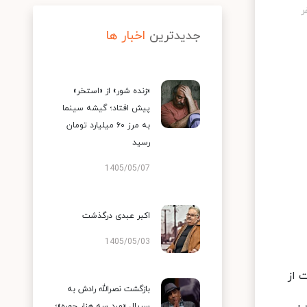
جدیدترین
اخبار ها
«زنده شور» از «استخر»
پیش افتاد؛ گیشه سینما
به مرز ۶۰ میلیارد تومان
رسید
1405/05/07
اکبر عبدی درگذشت
1405/05/03
 از
بازگشت نصرالله رادش به
سریال «مرد سه هزار چهره»؛