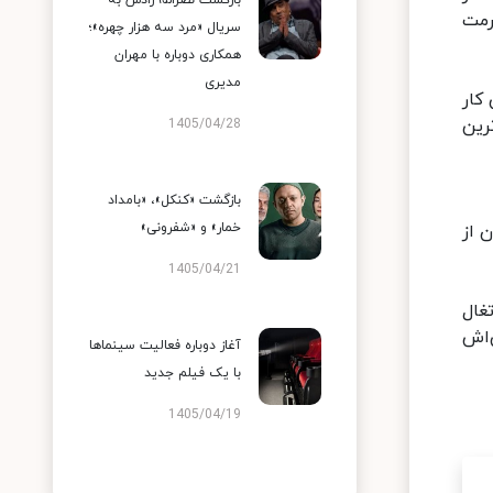
بازگشت نصرالله رادش به
رمت
سریال «مرد سه هزار چهره»؛
همکاری دوباره با مهران
مدیری
کار
رین
1405/04/28
بازگشت «کنکل»، «بامداد
خمار» و «شفرونی»
 از
1405/04/21
پرتغال
‌اش
آغاز دوباره فعالیت سینماها
با یک فیلم جدید
1405/04/19