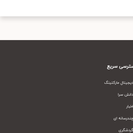
رسی سریع
یتال مارکتینگ
نش سرا
ار
رسانه ای
دشگری