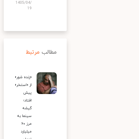
1405/04/
19
مطالب
مرتبط
«زنده شور»
از «استخر»
پیش
افتاد؛
گیشه
سینما به
مرز ۶۰
میلیارد