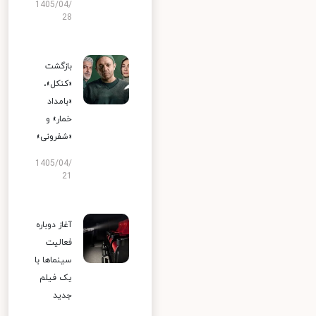
1405/04/
28
بازگشت
«کنکل»،
«بامداد
خمار» و
«شفرونی»
1405/04/
21
آغاز دوباره
فعالیت
سینماها با
یک فیلم
جدید