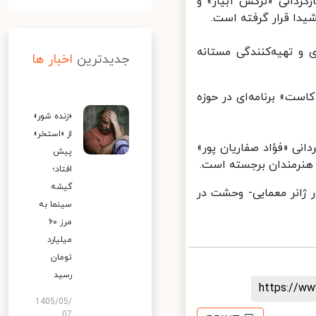
ردانی «نرگس آبیار» و
 قرار گرفته است.
و تهیه‌کنندگی مستانه
جدیدترین
اخبار ها
«کاست» برنامه‌ای در حوزه
«زنده شور»
از «استخر»
نی «فؤاد صفاریان پور»
پیش
افتاد؛
گیشه
ژانر معمایی- وحشت در
سینما به
مرز ۶۰
میلیارد
تومان
رسید
https://
1405/05/
07