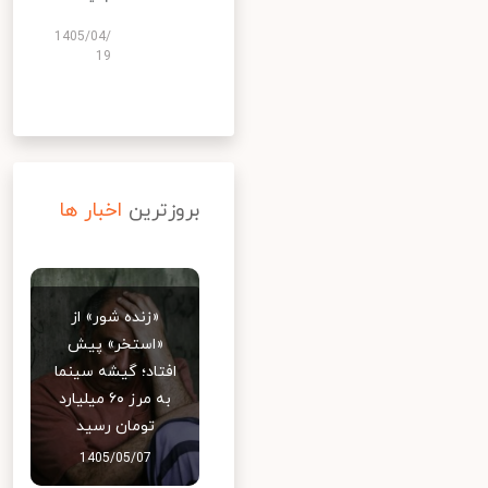
1405/04/
19
بروزترین
اخبار ها
«زنده شور» از
«استخر» پیش
افتاد؛ گیشه سینما
به مرز ۶۰ میلیارد
تومان رسید
1405/05/07