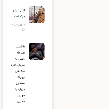
اکبر عبدی
درگذشت
1405/05/
03
بازگشت
نصرالله
رادش به
سریال «مرد
سه هزار
چهره»؛
همکاری
دوباره با
مهران
مدیری