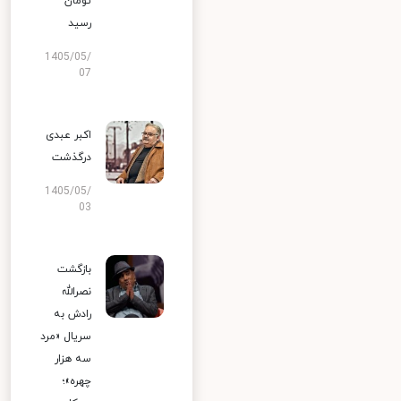
تومان
رسید
1405/05/
07
اکبر عبدی
درگذشت
1405/05/
03
بازگشت
نصرالله
رادش به
سریال «مرد
سه هزار
چهره»؛