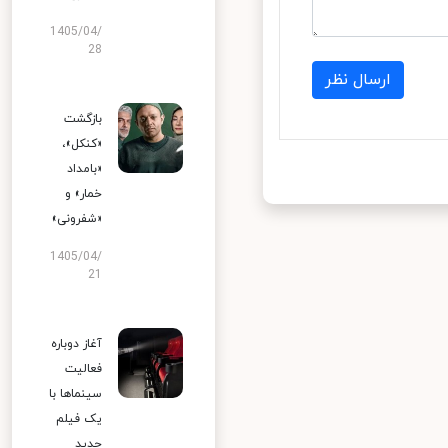
1405/04/
28
ارسال نظر
بازگشت
«کنکل»،
«بامداد
خمار» و
«شفرونی»
1405/04/
21
آغاز دوباره
فعالیت
سینماها با
یک فیلم
جدید