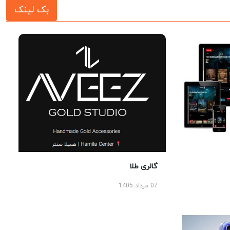
بک لینک
گالری طلا
07 مرداد 1405