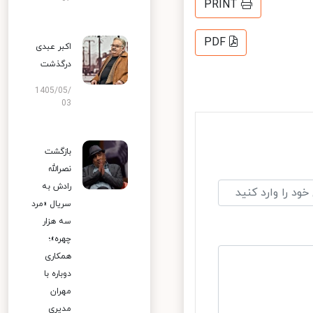
PRINT
PDF
اکبر عبدی
درگذشت
1405/05/
03
بازگشت
نصرالله
رادش به
سریال «مرد
سه هزار
چهره»؛
همکاری
دوباره با
مهران
مدیری