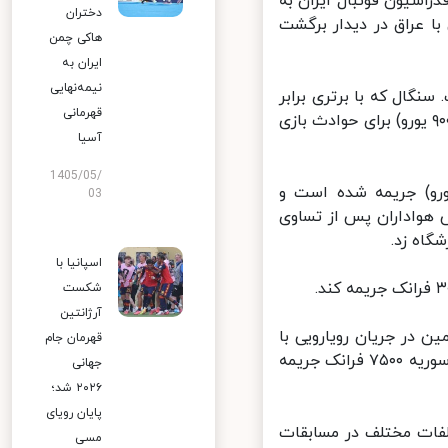
راسیون فوتبال ایران به
دختران
 عراق در دیدار برگشت
هاکی چمن
ایران به
نیمه‌نهایی
ال که با برتری برابر
قهرمانی
مصر به جام جهانی راه یافت باید ۱۷۵ هزار فرانک سوییس(حدود ۱۷۰ هزار و ۹۰۰ یورو) برای حوادث بازی
آسیا
1405/05/
یه فوتبال نیجریه ۱۵۰۰۰۰ فرانک سوییس (حدود ۱۴۶۵۰۰ یورو) جریمه شده است و
03
هواداران پس از تساوی
اه زد.
اسپانیا با
شکست
آرژانتین
 در جریان رویارویی با
قهرمان جام
سوریه در ماه مارس گذشته، مبلغ ۱۰۰ هزار فرانک جریمه و فدراسیون فوتبال سوریه ۷۵۰۰ فرانک جریمه
جهانی
۲۰۲۶ شد؛
پایان رویای
لفات مختلف در مسابقات
مسی