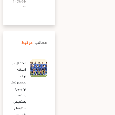
1405/04/
25
مطالب
مرتبط
استقلال در
آستانه
لیگ
بیست‌وشش
م؛ پنجره
بسته،
بلاتکلیفی
ستاره‌ها و
تغییرات