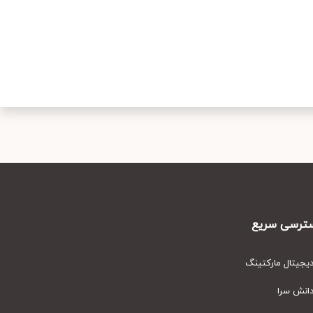
رسی سریع
یتال مارکتینگ
نش سرا