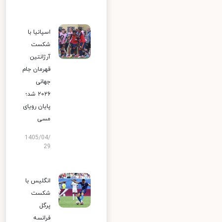
اسپانیا با
شکست
آرژانتین
قهرمان جام
جهانی
۲۰۲۶ شد؛
پایان رویای
مسی
1405/04/
29
انگلیس با
شکست
پرگل
فرانسه