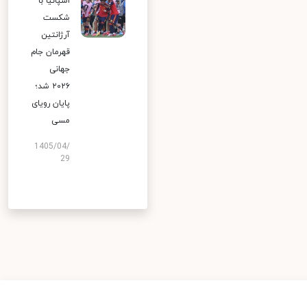
اسپانیا با
شکست
آرژانتین
قهرمان جام
جهانی
۲۰۲۶ شد؛
پایان رویای
مسی
1405/04/
29