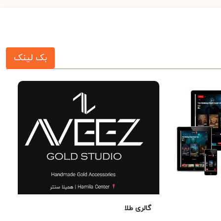
بک لینک
گالری طلا