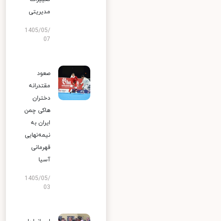
مدیریتی
1405/05/
07
صعود
مقتدرانه
دختران
هاکی چمن
ایران به
نیمه‌نهایی
قهرمانی
آسیا
1405/05/
03