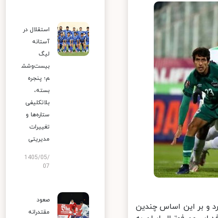
استقلال در
آستانه
لیگ
بیست‌وشش
م؛ پنجره
بسته،
بلاتکلیفی
ستاره‌ها و
تغییرات
مدیریتی
1405/05/
07
صعود
د و بر این اساس چندین
مقتدرانه