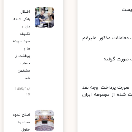
اختلال
بانکی ادامه
دارد /
تکلیف
در ﮔﺰارش ﺣﺴﺎﺑﺮﺳﯽ ﺷﺪه ﮔﺮوه اﯾﺮان ﺧﻮدرو ﺑﻪ ﺗﺎرﯾﺦ 29 اﺳﻔﻨﺪ 1398، ﻣﻌﺎﻣﻼت ﻣﺬﮐﻮر ﻋﻠﯿﺮﻏﻢ
سود سپرده
ها و
برداشت از
حساب
مشخص
شد
 ﺻﻮرت ﭘﺮداﺧﺖ وﺟﻪ ﻧﻘﺪ
1405/04/
ﺷﺪه از ﻣﺠﻤﻮﻋﻪ اﯾﺮان
19
اصلاح نحوه
محاسبه
حقوق