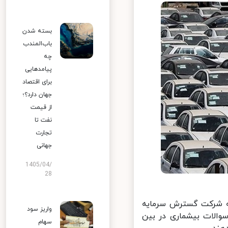
بسته شدن
باب‌المندب
چه
پیامدهایی
برای اقتصاد
جهان دارد؟؛
از قیمت
نفت تا
تجارت
جهانی
1405/04/
28
 ایران خودرو به شرکت گسترش سرمایه
واریز سود
والات بیشماری در بین
سهام