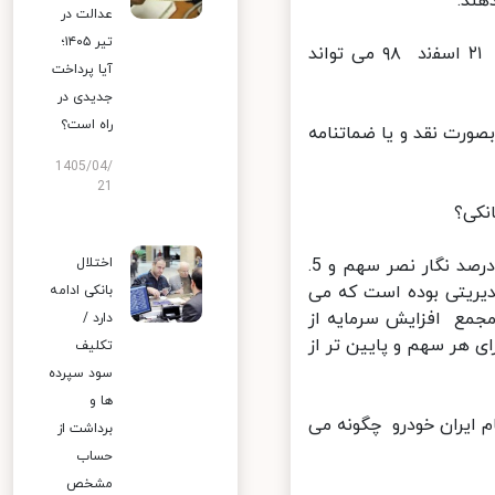
ند.
عدالت در
تیر ۱۴۰۵؛
ﺳواﻻت و ﻣوارد ﻣورد ابهام در خﺻوص معامله سهام اﯾران ﺧودرو در ﺗﺎرﯾﺦ ٢١ اﺳﻔﻧد ٩٨ می تواند
آیا پرداخت
جدیدی در
راه است؟
ﺎﯾﺴﺖ ﺑﺼﻮرت ﻧﻘﺪ و ﯾﺎ ﺿﻤﺎﺗﻨﺎﻣﻪ
1405/04/
21
ﮑﯽ؟
2. میزان درﺻﺪ واگذاری سهام از سوی گروه ایران خودرو 10. 9 درصد(5. 88 درصد نگار نصر سهم و 5.
اختلال
ﺪﯾﺮﯾﺘﯽ ﺑﻮده اﺳﺖ ﮐﻪ ﻣﯽ
بانکی ادامه
ﺠﻤﻊ اﻓﺰاﯾﺶ ﺳﺮﻣﺎﯾﻪ از
دارد /
 ﭘﺲ از ﻣﻌﺎﻣﻠﻪ، ﻗﯿﻤﺖ ﭘﺎﯾﻪ در ﺣﺪود 600رﯾﺎل ﺑﺎزای ﻫﺮ ﺳﻬﻢ و ﭘﺎﯾﯿﻦ ﺗﺮ از
تکلیف
سود سپرده
ها و
اﯾﺮان ﺧﻮدرو ﭼﮕﻮﻧﻪ ﻣﯽ
برداشت از
حساب
مشخص