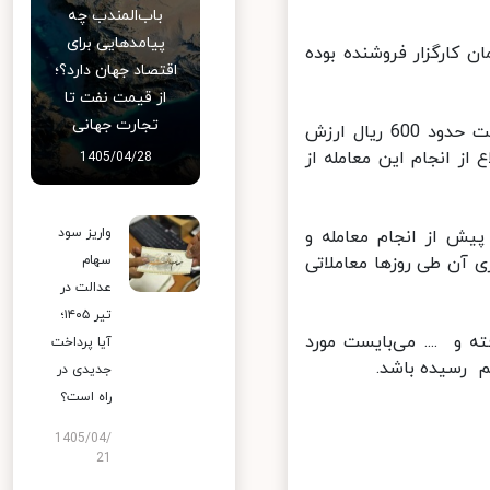
باب‌المندب چه
پیامدهایی برای
ﮐﺎرﮔﺰار ﻓﺮوﺷﻨﺪه ﺑﻮده
اقتصاد جهان دارد؟؛
از قیمت نفت تا
تجارت جهانی
9. ﺧﺮﯾﺪ ﺳﻬﺎم اﯾﺮاﻧﺨﻮدرو ﺗﻮﺳﻂ ﺧﮕﺴﺘﺮ ﺑﺼﻮرت ﺑﻠﻮک 11 درﺻﺪی و ﺑﻪ ﻗﯿﻤﺖ ﺣﺪود 600 ریال ارزش
ز اﻧﺠﺎم اﯾﻦ ﻣﻌﺎﻣﻠﻪ از
1405/04/28
واریز سود
ﺶ از اﻧﺠﺎم ﻣﻌﺎﻣﻠﻪ و
 آن ﻃﯽ روزﻫﺎ ﻣﻌﺎﻣﻼﺗﯽ
سهام
عدالت در
تیر ۱۴۰۵؛
 و .... ﻣﯽﺑﺎﯾﺴﺖ ﻣﻮرد
آیا پرداخت
رﺳﯿﺪه ﺑﺎﺷﺪ.
جدیدی در
راه است؟
1405/04/
21