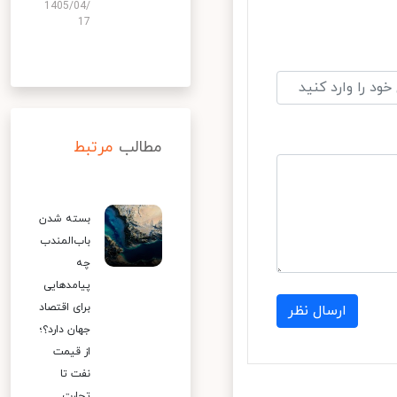
1405/04/
17
مطالب
مرتبط
بسته شدن
باب‌المندب
چه
پیامدهایی
برای اقتصاد
ارسال نظر
جهان دارد؟؛
از قیمت
نفت تا
تجارت