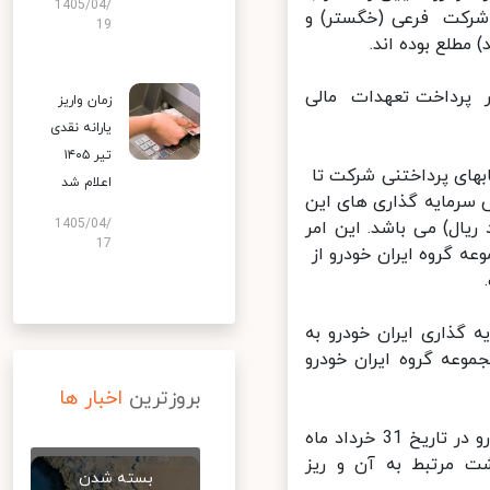
1405/04/
ﺷﺮﮐﺖ ﻓﺮﻋﯽ (ﺧﮕﺴﺘﺮ) و
19
ﻄﻠﻊ ﺑﻮده اﻧﺪ.
ر ﭘﺮداﺧﺖ ﺗﻌﻬﺪات ﻣﺎﻟﯽ
زمان واریز
یارانه نقدی
تیر ۱۴۰۵
ﻬﺎی ﭘﺮداﺧﺘﻨﯽ ﺷﺮﮐﺖ ﺗﺎ
اعلام شد
ﻓﺮوش ﺳﺮﻣﺎﯾﻪ ﮔﺬاری ﻫﺎی اﯾﻦ
1405/04/
 ﺧﺮﯾﺪ 660 ﻣﯿﻠﯿﺎرد رﯾﺎل (ﺧﺎﻟﺺ 4. 070 ﻣﯿﻠﯿﺎرد رﯾﺎل) ﻣﯽ ﺑﺎﺷﺪ. اﯾﻦ اﻣﺮ
17
ﻪ ﮔﺮوه اﯾﺮان ﺧﻮدرو از
ﺬاری اﯾﺮان ﺧﻮدرو ﺑﻪ
ﻋﻪ ﮔﺮوه اﯾﺮان ﺧﻮدرو
بروزترین
اخبار ها
ﺳﻮال: ﺑﺎ ﺗﻮﺟﻪ ﺑﻪ ﺗﺮازﻧﺎﻣﻪ ﻣﻨﺘﺸﺮه ﺷﺮﮐﺖ ﮔﺴﺘﺮش ﺳﺮﻣﺎﯾﻪ ﮔﺬاری اﯾﺮان ﺧﻮدرو در ﺗﺎرﯾﺦ 31 ﺧﺮداد ﻣﺎه
ﺎدداﺷﺖ ﻣﺮﺗﺒﻂ ﺑﻪ آن و رﯾﺰ
بسته شدن