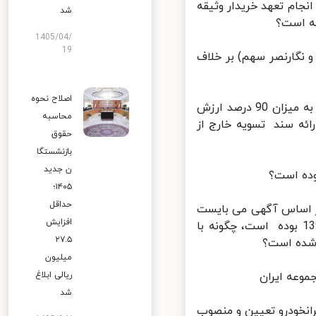
ﺠﺎم ﺗﻌﻬﺪ ﺧﺮﯾﺪار وﺛﯿﻘﻪ
شد
 اﺳﺖ؟
1405/04/
19
ﻧﮕﺎرﻧﺼﺮ ﺳﻬﻢ) ﺑﺮ ﺧﻼف
اصلاح نحوه
4. ﻣﻄﺎﺑﻖ ﺷﺮاﯾﻂ آﮔﻬﯽ و ﻣﺘﻦ ﻗﺮارداد، ﺧﺮﯾﺪار ﻣﯽ ﺑﺎﯾﺴﺖ اﻟﺒﺎﻗﯽ ﺛﻤﻦ ﻣﻌﺎﻣﻠﻪ ﺑﻪ ﻣﯿﺰان 90 درصد ارزش
محاسبه
م ﻣﻌﺎﻣﻠﻪ و اراﺋﻪ ﺳﻨﺪ ﺗﺴﻮﯾﻪ ﺧﺎرج از
حقوق
بازنشستگا
ن جدید
ده اﺳﺖ؟
۱۴۰۵؛
حداقل
 ماه 1398 بوده وحصه نقدی بر اساس آگهی می بایست
افزایش
پرداخت شده باشد و ﻣﺎﺑﻘﯽ ﺛﻤﻦ ﻣﻌﺎﻣﻠﻪ ﻃﯽ 15 روز ﮐﺎری و در ﻓﺮوردﯾﻦ 1399 ﺑﻮده اﺳﺖ، ﭼﮕﻮﻧﻪ ﺑﺎ
۲۷.۵
میلیون
ریالی ابلاغ
شد
ﻧﺨﻮدرو ﺗﻌﯿﯿﻦ و ﻣﻨﺼﻮب