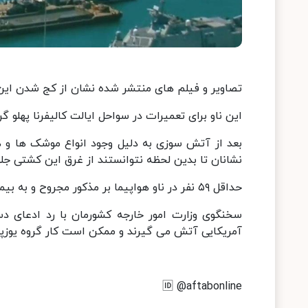
تصاویر و فیلم های منتشر شده نشان از کج شدن این
این ناو برای تعمیرات در سواحل ایالت کالیفرنا پهلو 
بعد از آتش سوزی به دلیل وجود انواع موشک ها و ه
نشانان تا بدین لحظه نتوانستند از غرق این کشتی جلو
حداقل ۵۹ نفر در ناو هواپیما بر مذکور مجروح و به بیمارستان منتقل شدند که ۲۳ نفر از آنان غیر نظامی بودند.
سخنگوی وزارت امور خارجه کشورمان با رد ادعای دس
آمریکایی آتش می گیرند و ممکن است کار گروه یوزپلن
🆔 @aftabonline