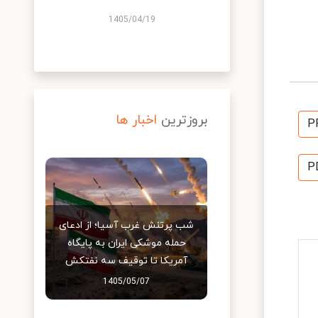
1405/04/19
بروزترین
اخبار ها
P
P
شب پرتنش غرب آسیا؛ از ادعای
حمله موشکی ایران به پایگاه
آمریکا تا توقیف سه نفتکش
1405/05/07