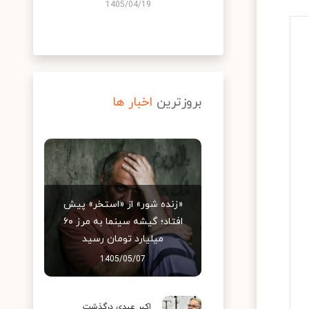
1405/04/19
بروزترین
اخبار ها
«زنده شور» از «استخر» پیش
افتاد؛ گیشه سینما به مرز ۶۰
میلیارد تومان رسید
1405/05/07
اکبر عبدی درگذشت