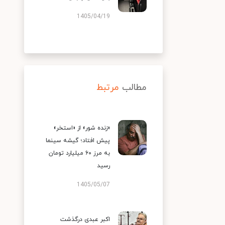
1405/04/19
مطالب
مرتبط
«زنده شور» از «استخر»
پیش افتاد؛ گیشه سینما
به مرز ۶۰ میلیارد تومان
رسید
1405/05/07
اکبر عبدی درگذشت