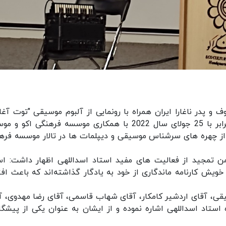
 و پدر ناغارا ایران همراه با رونمایی از آلبوم موسیقی "توت آغا
(درخت توت) روز پنج‌شنبه‌، 6 مردادماه سال 1401 برابر با 25 جولای سال 2022 با همکاری موسسه فرهنگی ا
ز چهره های سرشناس موسیقی و دیپلمات ها در تالار موسسه فره
 تمجید از فعالیت های مفید استاد اسداللهی اظهار داشت: اس
ویش کارنامه ماندگاری از خود به یادگار گذاشته‌اند که باعث افت
ی، آقای اردشیر کامکار، آقای شهاب قاسمى، آقای رضا مهدوی، آ
استاد اسداللهی اشاره نموده و از ایشان به عنوان یکی از پیشگا