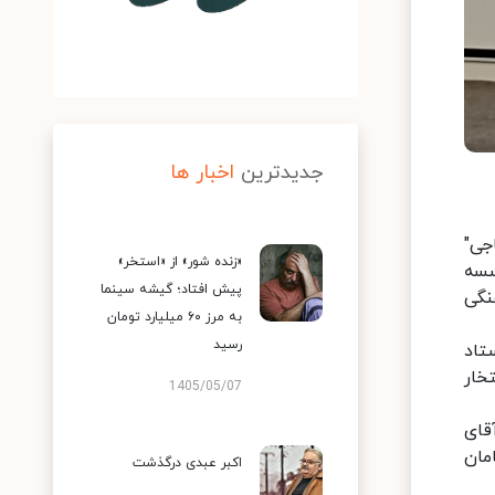
جدیدترین
اخبار ها
جی"
«زنده شور» از «استخر»
کو و موسسه
پیش افتاد؛ گیشه سینما
نگی
به مرز ۶۰ میلیارد تومان
رسید
تاد
خار
1405/05/07
قای
مان
اکبر عبدی درگذشت