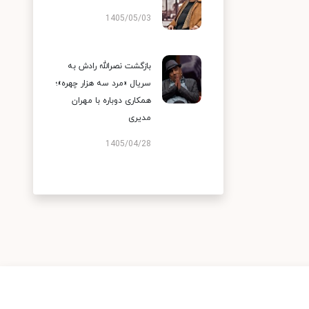
1405/05/03
بازگشت نصرالله رادش به
سریال «مرد سه هزار چهره»؛
همکاری دوباره با مهران
مدیری
1405/04/28