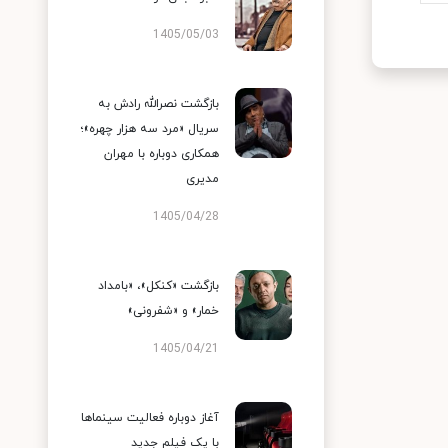
1405/05/03
بازگشت نصرالله رادش به
سریال «مرد سه هزار چهره»؛
همکاری دوباره با مهران
مدیری
1405/04/28
بازگشت «کنکل»، «بامداد
خمار» و «شفرونی»
1405/04/21
آغاز دوباره فعالیت سینماها
با یک فیلم جدید