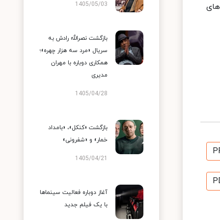
1405/05/03
هاى
بازگشت نصرالله رادش به
سریال «مرد سه هزار چهره»؛
همکاری دوباره با مهران
مدیری
1405/04/28
بازگشت «کنکل»، «بامداد
خمار» و «شفرونی»
P
1405/04/21
P
آغاز دوباره فعالیت سینماها
با یک فیلم جدید