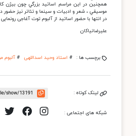
همچنين در اين مراسم اساتيد بزرگي چون بيژن كامك
موسيقي ، شعر و ادبيات و سينما و تئاتر نيز حضور دا
در انتها با حضور اساتيد از آلبوم توت آغاجى رونمايى 
علیرضانیاکان
برچسب ها :
#
استاد وحید اسداللهی
#
آلبوم م
لینک کوتاه :
icle/show/13191
شبکه های اجتماعی :