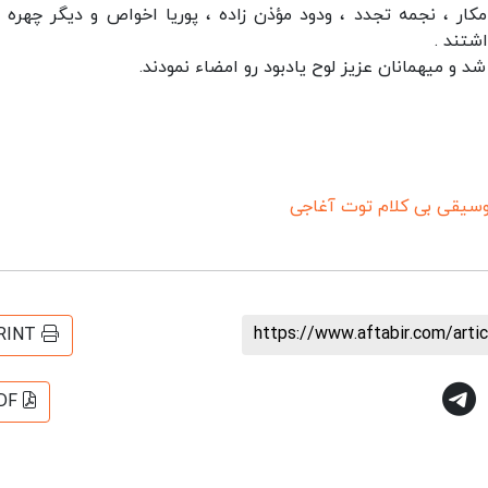
ار ، نجمه تجدد ، ودود مؤذن زاده ، پوريا اخواص و ديگر چهره 
شتند .
شد و ميهمانان عزيز لوح يادبود رو امضاء نمودند.
وسیقی بی کلام توت آغاجی
https://www.aftabir.com/art
RINT
DF