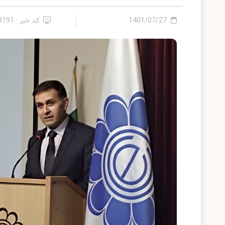
1401/07/27
کد خبر : 13191