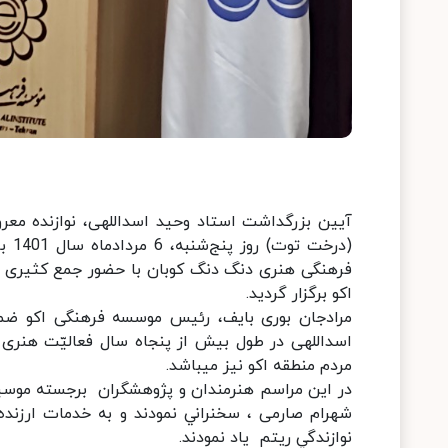
آیین بزرگداشت استاد وحید اسداللهی، نوازنده معروف
فرهنگی هنری دنگ دنگ کوبان با حضور جمع کثیری ا
اکو برگزار گردید.
مرادجان بوری بایف، رئیس موسسه فرهنگی اکو ضمن
اسداللهی در طول بیش از پنجاه سال فعالیّت هنری خ
مردم منطقه اکو نيز ميباشد.
در این مراسم هنرمندان و پژوهشگران برجسته موسیق
شهرام صارمی ، سخنراني نمودند و به خدمات ارزنده 
نوازندگي ريتم یاد نمودند.