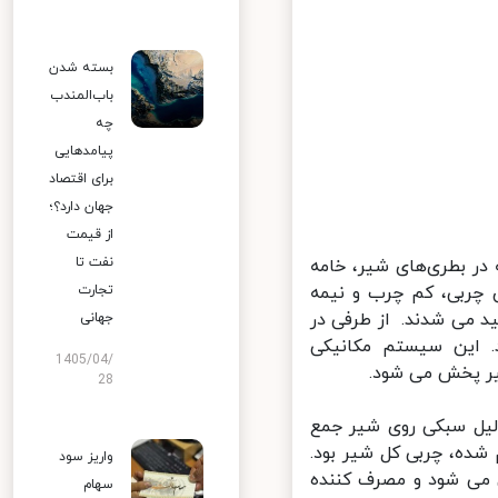
بسته شدن
باب‌المندب
چه
پیامدهایی
برای اقتصاد
جهان دارد؟؛
از قیمت
نفت تا
ر بطری‌های شیر، خامه
چربی، کم چرب و نیمه
تجارت
ا با چربی کامل یعنی همان حدود ۳درصد تولید می شدند. از طرفی در
جهانی
 این سیستم مکانیکی
1405/04/
ر پخش می شود.
28
لیل سبکی روی شیر جمع
ده، چربی کل شیر بود.
واریز سود
می شود و مصرف کننده
سهام