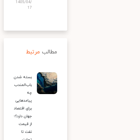
1405/04/
17
مطالب
مرتبط
بسته شدن
باب‌المندب
چه
پیامدهایی
برای اقتصاد
جهان دارد؟؛
از قیمت
نفت تا
تجارت