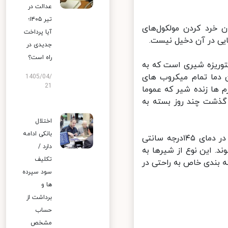
عدالت در
تیر ۱۴۰۵؛
خرد کردن مولکول‌های
آیا پرداخت
ی در آن دخیل نیست.
جدیدی در
راه است؟
وریزه شیری است که به
 در این دما تمام میکروب های
1405/04/
21
 ها زنده شیر که عموما
ذشت چند روز بسته به
اختلال
بانکی ادامه
وی افزود: شیرهایی که به روش فرادما استریل می شوند به مدت ۲ ثانیه در دمای ۱۴۵درجه سانتی
دارد /
گهداری می‌شوند. این نوع از شیرها به
تکلیف
 بندی خاص به راحتی در
سود سپرده
ها و
برداشت از
حساب
مشخص