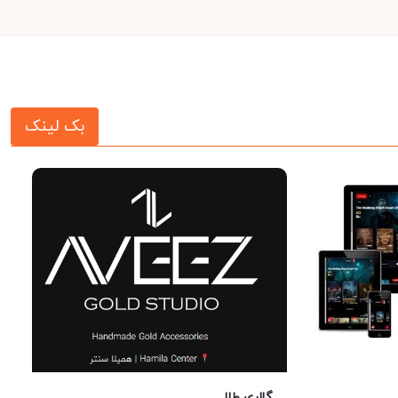
بک لینک
گالری طلا