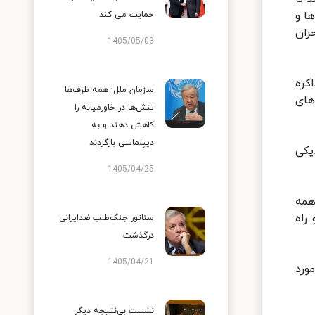
ا و
حمایت می کند
ران
1405/05/03
کره
سازمان ملل: همه طرف‌ها
های
تنش‌ها در خاورمیانه را
کاهش دهند و به
دیپلماسی بازگردند
یکی
1405/04/25
همه
راه
سناتور جنگ‌طلب ضدایرانی
درگذشت
1405/04/21
ورد
نشست بی‌نتیجه دیگر