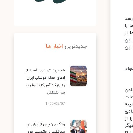
رسد
 را
 از
این
جدیدترین
اخبار ها
این
جام
شب پرتنش غرب آسیا؛ از
ادعای حمله موشکی ایران
به پایگاه آمریکا تا توقیف
ادن
سه نفتکش
علت
ینه
1405/05/07
ادی
 از
وانگ یی: چین از ایران در
یگر
 تا
محافظت از حاکمیت خود