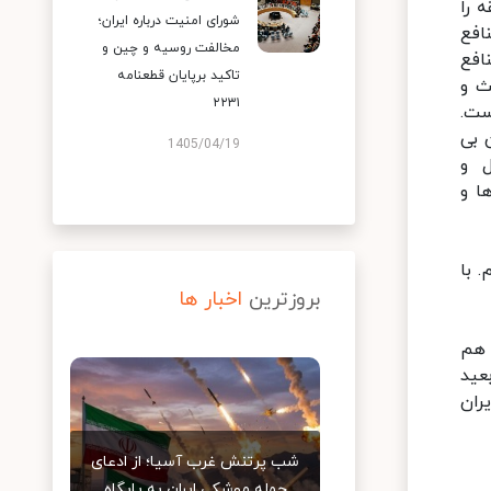
 را
شورای امنیت درباره ایران؛
افع
مخالفت روسیه و چین و
افع
تاکید برپایان قطعنامه
ث و
۲۲۳۱
ست.
 بی
1405/04/19
ل و
ا و
 با
بروزترین
اخبار ها
 هم
عید
ران
شب پرتنش غرب آسیا؛ از ادعای
حمله موشکی ایران به پایگاه