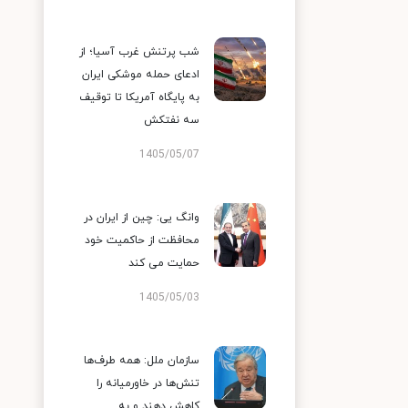
شب پرتنش غرب آسیا؛ از
ادعای حمله موشکی ایران
به پایگاه آمریکا تا توقیف
سه نفتکش
1405/05/07
وانگ یی: چین از ایران در
محافظت از حاکمیت خود
حمایت می کند
1405/05/03
سازمان ملل: همه طرف‌ها
تنش‌ها در خاورمیانه را
کاهش دهند و به