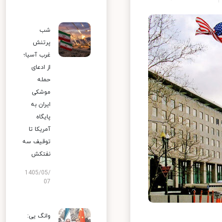
شب
پرتنش
غرب آسیا؛
از ادعای
حمله
موشکی
ایران به
پایگاه
آمریکا تا
توقیف سه
نفتکش
1405/05/
07
وانگ یی: