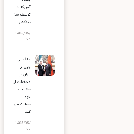
آمریکا تا
توقیف سه
نفتکش
1405/05/
07
وانگ یی:
چین از
ایران در
محافظت از
حاکمیت
خود
حمایت می
کند
1405/05/
03