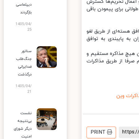
 اعمال تحریم‌ها گسترش
دیپلماسی
لانی برای پیمودن باقی
بازگردند
1405/04/
25
 هسته‌ای از طریق لغو
 به پایبندی به توافق
سناتور
 هیچ مذاکره مستقیم و
جنگ‌طلب
صرفا از طریق مذاکرات
ضدایرانی
درگذشت
1405/04/
21
رات وین
نشست
بی‌نتیجه
دیگر شورای
https
PRINT
امنیت