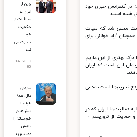
چین از
 در کنفرانس خبری خود
ایران در
 شده است.
محافظت از
حاکمیت
ست مدعی شد که هیات
خود
چنان "راه طولانی برای
حمایت می
کند
ک بهتری از این داریم
1405/05/
مان این است که ایران
03
ند.
ونه بازگشت به توافق هسته‌ای ۲۰۱۵ نیازمند رفع تحریم‌ها است، مدعی
سازمان
ملل: همه
طرف‌ها
 فعالیت‌ها ایران که در
تنش‌ها در
حمایت از تروریسم -
خاورمیانه را
کاهش
دهند و به