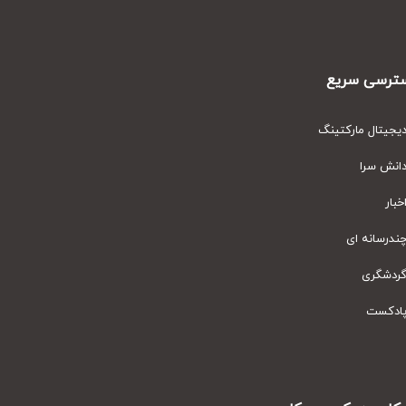
رسی سریع
یتال مارکتینگ
نش سرا
ار
رسانه ای
دشگری
دکست