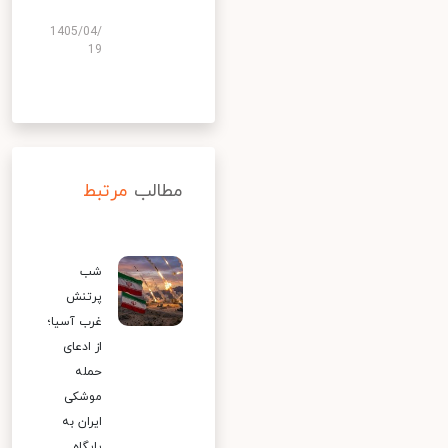
1405/04/
19
مطالب
مرتبط
شب
پرتنش
غرب آسیا؛
از ادعای
حمله
موشکی
ایران به
پایگاه