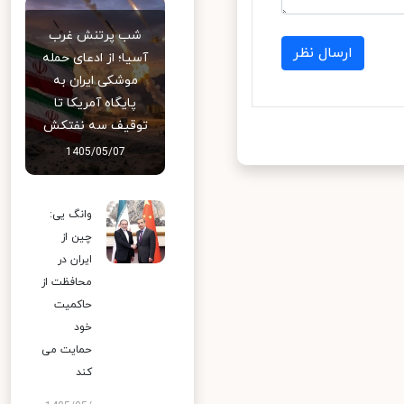
شب پرتنش غرب
ارسال نظر
آسیا؛ از ادعای حمله
موشکی ایران به
پایگاه آمریکا تا
توقیف سه نفتکش
1405/05/07
وانگ یی:
چین از
ایران در
محافظت از
حاکمیت
خود
حمایت می
کند