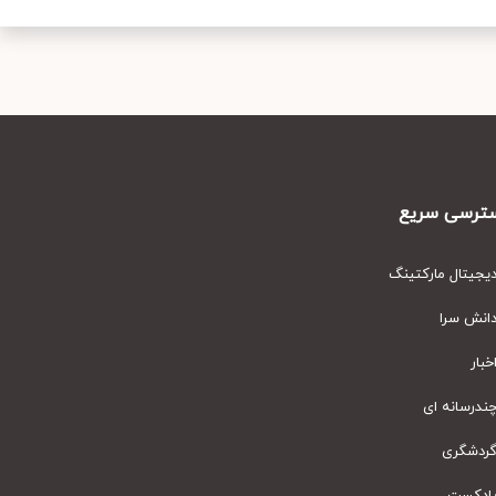
رسی سریع
یتال مارکتینگ
نش سرا
ار
رسانه ای
دشگری