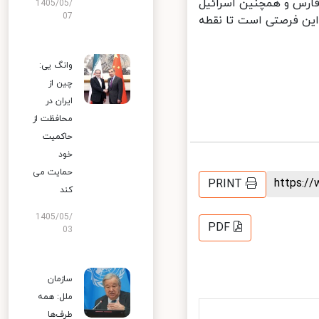
رس و همچنین اسرائیل
1405/05/
07
ین فرصتی است تا نقطه
وانگ یی:
چین از
ایران در
محافظت از
حاکمیت
خود
حمایت می
https:
PRINT
کند
1405/05/
PDF
03
سازمان
ملل: همه
طرف‌ها