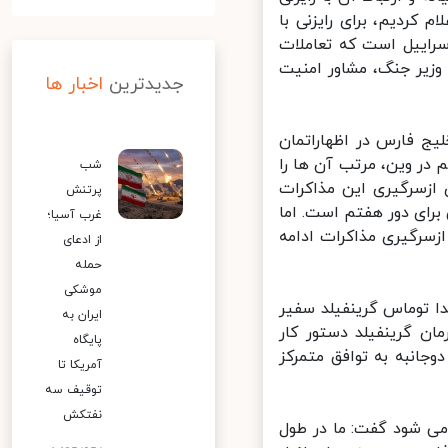
ردیم، برای رایزنی با
راییل است که تعاملات
وزیر جنگ، مشاور امنیت
جدیدترین
اخبار ها
ج فارس در اظهاراتمان
ر وین، مرتب آن ها را
شب
ازسرگیری این مذاکرات
پرتنش
رای دور هفتم است. اما
غرب آسیا؛
ن به ۲۹ نوامبر و مسلما با ازسرگیری مذاکرات ادامه
از ادعای
حمله
موشکی
 توماس گرینفیلد سفیر
ایران به
ن گرینفیلد دستور کار
پایگاه
جانبه به توافق متمرکز
آمریکا تا
توقیف سه
نفتکش
ی شود گفت: ما در طول