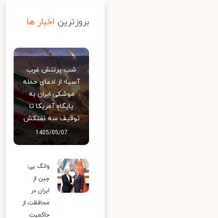
بروزترین
اخبار ها
شب پرتنش غرب
آسیا؛ از ادعای حمله
موشکی ایران به
پایگاه آمریکا تا
توقیف سه نفتکش
1405/05/07
وانگ یی:
چین از
ایران در
محافظت از
حاکمیت