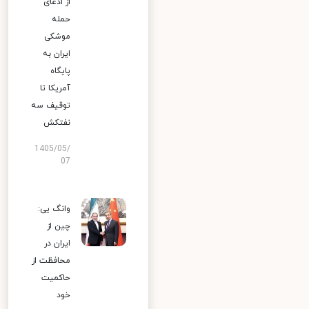
از ادعای
حمله
موشکی
ایران به
پایگاه
آمریکا تا
توقیف سه
نفتکش
1405/05/
07
وانگ یی:
چین از
ایران در
محافظت از
حاکمیت
خود