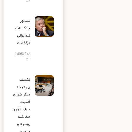
25
سناتور
جنگ‌طلب
ضدایرانی
درگذشت
1405/04/
21
نشست
بی‌نتیجه
دیگر شورای
امنیت
درباره ایران؛
مخالفت
روسیه و
چین و