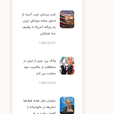
شب پرتنش غرب آسیا؛ از
ادعای حمله موشکی ایران
به پایگاه آمریکا تا توقیف
سه نفتکش
1405/05/07
وانگ یی: چین از ایران در
محافظت از حاکمیت خود
حمایت می کند
1405/05/03
سازمان ملل: همه طرف‌ها
تنش‌ها در خاورمیانه را
کاهش دهند و به