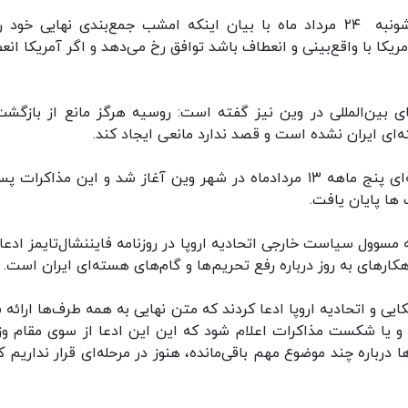
حسین امیرعبداللهیان وزیر امور خارجه ایران روز دشونبه ۲۴ مرداد ماه با بیان اینکه امشب جمع‌بندی نهایی خو
کا با واقع‌بینی و انعطاف باشد توافق رخ می‌دهد و اگر آمریکا انع
ای بین‌المللی در وین نیز گفته است: روسیه هرگز مانع از بازگشت
ه‌ای ایران نشده است و قصد ندارد مانعی ایجاد کند.
دور جدید مذاکرات رفع تحریم‌های ایران پس از وقفه‌ای پنج‌ ماهه ۱۳ مردادماه در شهر وین آغاز شد و این مذاکر
مسوول سیاست خارجی اتحادیه اروپا در روزنامه فایننشال‌تایمز ادعا 
رهای به روز درباره رفع تحریم‌ها و گام‌های هسته‌ای ایران است.
ایی و اتحادیه اروپا ادعا کردند که متن نهایی به همه طرف‌ها ارائه 
د و یا شکست مذاکرات اعلام شود که این این ادعا از سوی مقام وز
 درباره چند موضوع مهم باقی‌مانده، هنوز در مرحله‌ای قرار نداریم ک