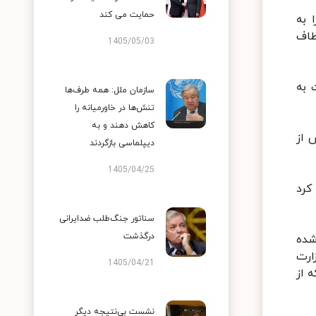
حمایت می کند
د را به
طاف
1405/05/03
 به
سازمان ملل: همه طرف‌ها
تنش‌ها در خاورمیانه را
کاهش دهند و به
ات پس از
دیپلماسی بازگردند
1405/04/25
کرد
سناتور جنگ‌طلب ضدایرانی
درگذشت
شده
ارت
1405/04/21
ه از
نشست بی‌نتیجه دیگر