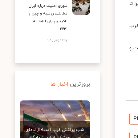
 تا
شورای امنیت درباره ایران؛
مخالفت روسیه و چین و
تاکید برپایان قطعنامه
غرب
۲۲۳۱
1405/04/19
ت و
بروزترین
اخبار ها
P
شب پرتنش غرب آسیا؛ از ادعای
P
حمله موشکی ایران به پایگاه