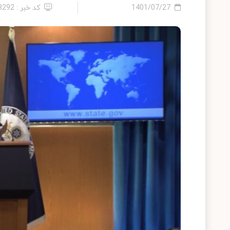
1401/07/27
کد خبر : 13292