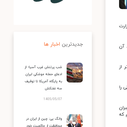
ارت
جدیدترین
اخبار ها
 آن
 از
شب پرتنش غرب آسیا؛ از
ادعای حمله موشکی ایران
به پایگاه آمریکا تا توقیف
 را
سه نفتکش
1405/05/07
ران
 که
وانگ یی: چین از ایران در
محافظت از حاکمیت خود