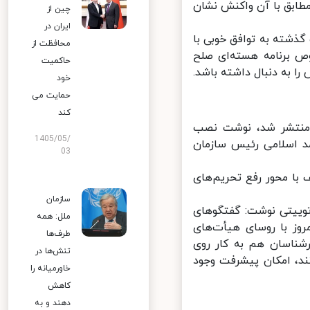
ابق با آن واکنش نشان
چین از
ایران در
ذشته به توافق خوبی با
محافظت از
 برنامه هسته‌ای صلح
حاکمیت
 به دنبال داشته باشد.
خود
حمایت می
کند
منتشر شد، نوشت نصب
1405/05/
 اسلامی رئیس سازمان
03
ا محور رفع تحریم‌های
سازمان
وییتی نوشت: گفتگوهای
ملل: همه
وز با روسای هیأت‌های
طرف‌ها
شناسان هم به کار روی
تنش‌ها در
د، امکان پیشرفت وجود
خاورمیانه را
کاهش
دهند و به