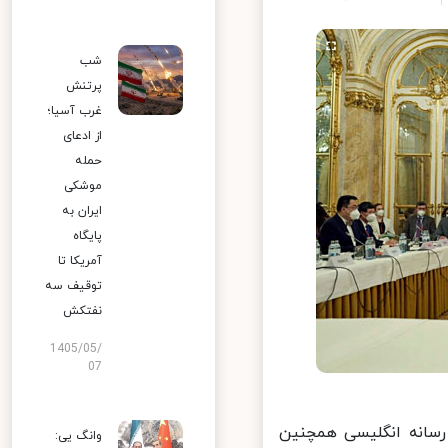
شب
پرتنش
غرب آسیا؛
از ادعای
حمله
موشکی
ایران به
پایگاه
آمریکا تا
توقیف سه
نفتکش
1405/05/
07
رسانه انگلیسی همچنین
وانگ یی: