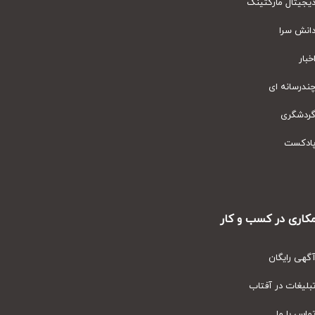
یتال مارکتینگ
نش سرا
ار
رسانه ای
دشگری
دکست
ری در کسب و کار
ی رایگان
یغات در آفتاب
س با ما