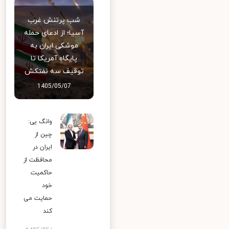
شب پرتنش غرب
آسیا؛ از ادعای حمله
موشکی ایران به
پایگاه آمریکا تا
توقیف سه نفتکش
1405/05/07
وانگ یی:
چین از
ایران در
محافظت از
حاکمیت
خود
حمایت می
کند