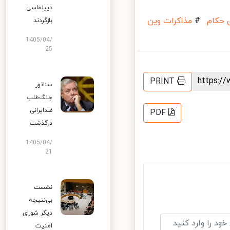
دیپلماسی
کام
#
مذاکرات وین
بازگردند
1405/04/
25
https:
PRINT
سناتور
جنگ‌طلب
ضدایرانی
PDF
درگذشت
1405/04/
21
نشست
بی‌نتیجه
دیگر شورای
امنیت