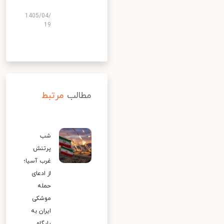
1405/04/
19
مطالب
مرتبط
شب
پرتنش
غرب آسیا؛
از ادعای
حمله
موشکی
ایران به
پایگاه