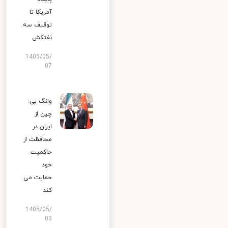
آمریکا تا
توقیف سه
نفتکش
1405/05/
07
وانگ یی:
چین از
ایران در
محافظت از
حاکمیت
خود
حمایت می
کند
1405/05/
03