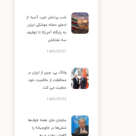
شب پرتنش غرب آسیا؛ از
ادعای حمله موشکی ایران
به پایگاه آمریکا تا توقیف
سه نفتکش
1405/05/07
وانگ یی: چین از ایران در
محافظت از حاکمیت خود
حمایت می کند
1405/05/03
سازمان ملل: همه طرف‌ها
تنش‌ها در خاورمیانه را
کاهش دهند و به