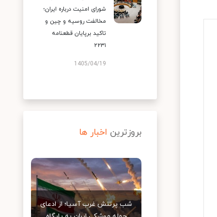
شورای امنیت درباره ایران؛
مخالفت روسیه و چین و
تاکید برپایان قطعنامه
۲۲۳۱
1405/04/19
بروزترین
اخبار ها
شب پرتنش غرب آسیا؛ از ادعای
حمله موشکی ایران به پایگاه