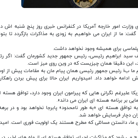
وزارت امور خارجه آمریکا در کنفرانس خبری روز پنج شنبه اش درب
فت: ما از ایران می خواهیم به زودی به مذاکرات بازگردد تا بتوا
دیپلماسی برای همیشه وجود نخواهد داشت.
لیف سید ابراهیم رئیسی، رئیس جمهور جدید کشورمان گفت: اگر ر
، این دقیقا همان چیزیست که در وین روی میز است.
سخنگوی وزارت امور خارجه آمریکا در ادامه گفت: پیام ما بi رئیس جمهور رئیسی همان پیام مان به مقامات پیش ا
 ادامه خواهد داد. امیدواریم ایران حالا برای پیش بردن راهکار
ا علیرغم نگرانی هایی که پیرامون ایران وجود دارد، توافق هسته ای
یی بر برنامه هسته ای ایران می داند».
به توافق هسته ای «به طور نامحدود» پابرجا نخواهد بود و در برهه
ران دچار فرسایش خواهد شد.
ی ما، دانستن مسائلی که مطرح هستند یک اولویت فوری است. امیدو
ح می شود که مذاکرات احیای توافق هسته ای از ماه های اخیر در 