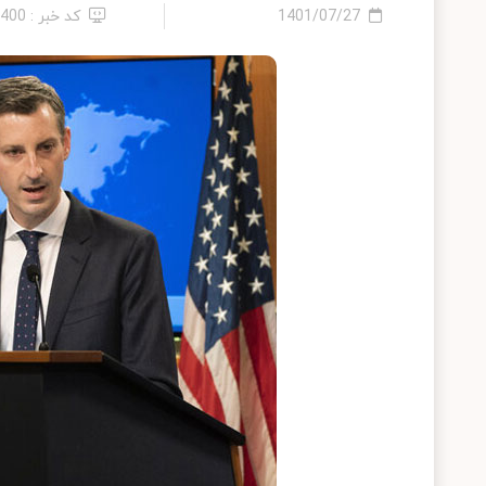
1401/07/27
کد خبر : 8400