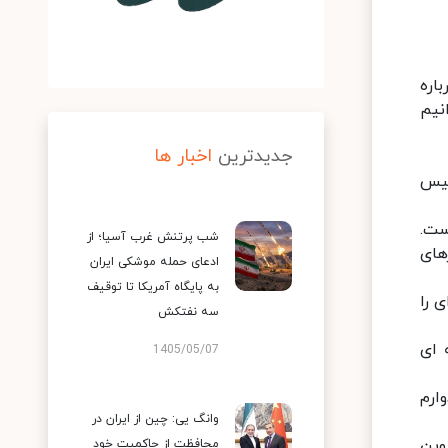
اره
نیم
جدیدترین
اخبار ها
ئیس
ز اوست.
شب پرتنش غرب آسیا؛ از
های
ادعای حمله موشکی ایران
به پایگاه آمریکا تا توقیف
 را
سه نفتکش
 ای
1405/05/07
ارم
وانگ یی: چین از ایران در
وین
محافظت از حاکمیت خود