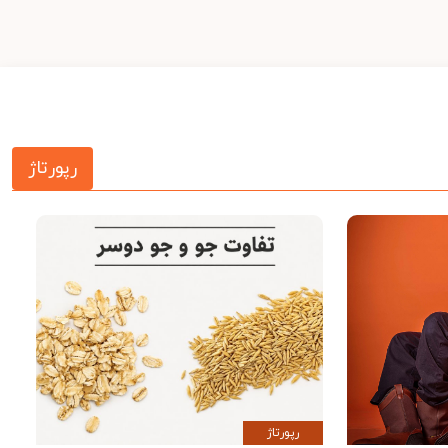
رپورتاژ
رپورتاژ