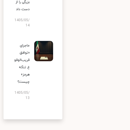
بزرگی را از
دست داد
1405/05/
14
ماجرای
«توافق
قریب‌الوقو
ع تنگه
هرمز»
چیست؟
1405/05/
13