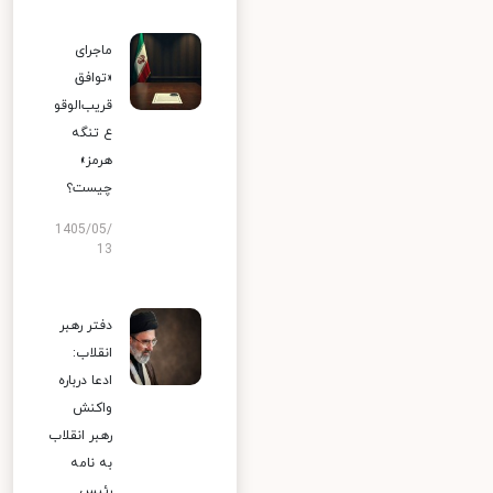
ماجرای
«توافق
قریب‌الوقو
ع تنگه
هرمز»
چیست؟
1405/05/
13
دفتر رهبر
انقلاب:
ادعا درباره
واکنش
رهبر انقلاب
به نامه
رئیس