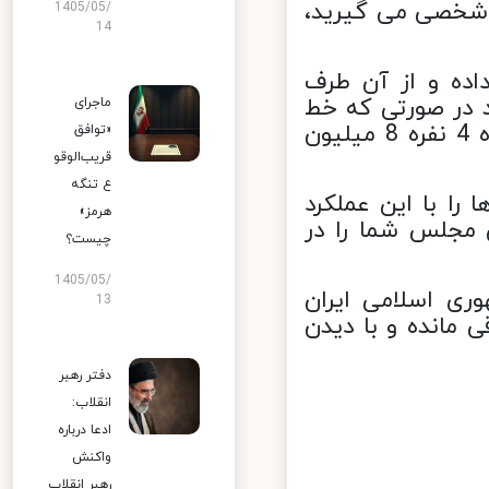
 شخصی می گیرید،
1405/05/
14
وق 11 میلیونی را داده و از آن طرف
 کنید در صورتی که خط
ماجرای
فقر توجه داشته باشید خط فقر نه رفاه برای یک خانواده 4 نفره 8 میلیون
«توافق
قریب‌الوقو
ع تنگه
را با این عملکرد
هرمز»
مجلس شما را در
چیست؟
1405/05/
ی اسلامی ایران
13
مانده و با دیدن
دفتر رهبر
انقلاب:
ادعا درباره
واکنش
رهبر انقلاب