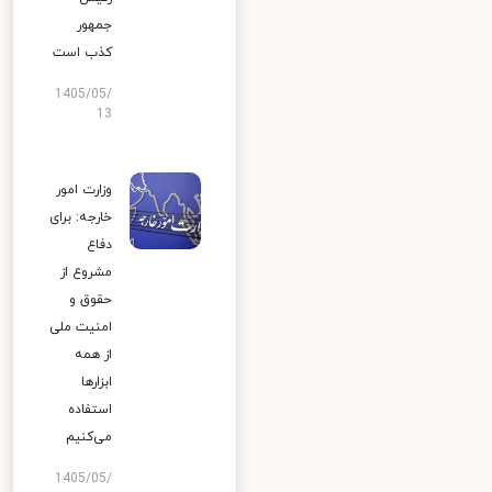
جمهور
کذب است
1405/05/
13
وزارت امور
خارجه: برای
دفاع
مشروع از
حقوق و
امنیت ملی
از همه
ابزارها
استفاده
می‌کنیم
1405/05/