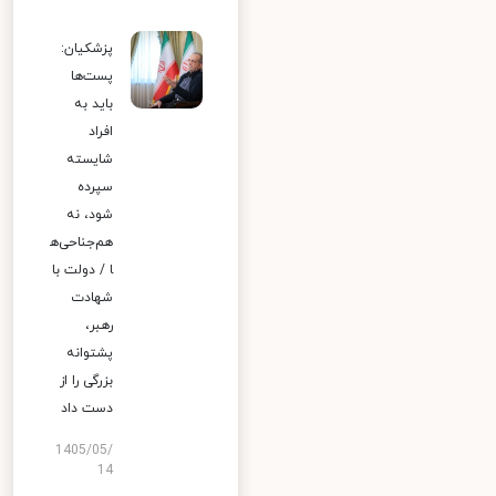
پزشکیان:
پست‌ها
باید به
افراد
شایسته
سپرده
شود، نه
هم‌جناحی‌ه
ا / دولت با
شهادت
رهبر،
پشتوانه
بزرگی را از
دست داد
1405/05/
14