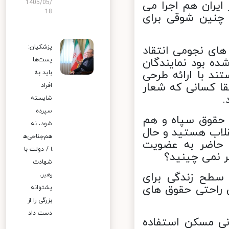
یران هم اجرا می
1405/05/
18
چنین شوقی برای
پزشکیان:
 های نجومی
انتقاد
ه بود نمایندگان
پست‌ها
 با ارائه طرحی
باید به
ا کسانی که شعار
افراد
شایسته
سپرده
 حقوق سپاه و هم
شود، نه
اب هستید و حال
هم‌جناحی‌ه
 حاضر به عضویت
ا / دولت با
 نمی چینید؟
شهادت
سطح زندگی برای
رهبر،
راحتی حقوق های
پشتوانه
بزرگی را از
دست داد
ی توانند از تسهیلات 200 میلیونی مسکن استفاده