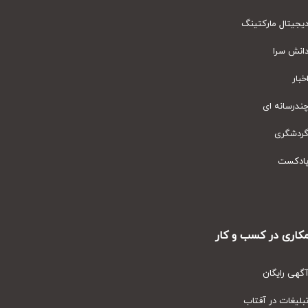
یتال مارکتینگ
نش سرا
ار
رسانه ای
دشگری
دکست
ری در کسب و کار
ی رایگان
یغات در آفتاب