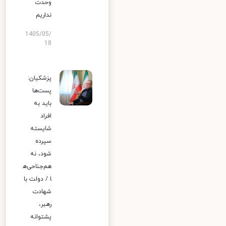
وحدت
نداریم
1405/05/
18
پزشکیان:
پست‌ها
باید به
افراد
شایسته
سپرده
شود، نه
هم‌جناحی‌ه
ا / دولت با
شهادت
رهبر،
پشتوانه