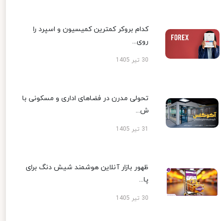
کدام بروکر کمترین کمیسیون و اسپرد را
روی...
30 تیر 1405
تحولی مدرن در فضاهای اداری و مسکونی با
ش...
31 تیر 1405
ظهور بازار آنلاین هوشمند شیش دنگ برای
پا...
30 تیر 1405