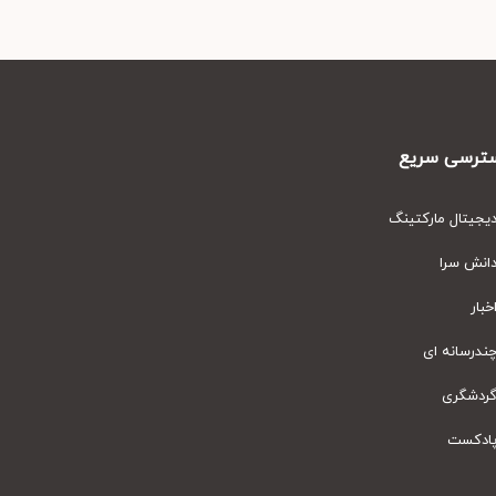
رسی سریع
یتال مارکتینگ
نش سرا
ار
رسانه ای
دشگری
دکست