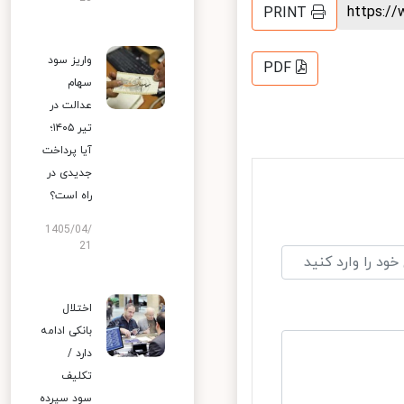
https:
PRINT
واریز سود
PDF
سهام
عدالت در
تیر ۱۴۰۵؛
آیا پرداخت
جدیدی در
راه است؟
1405/04/
21
اختلال
بانکی ادامه
دارد /
تکلیف
سود سپرده