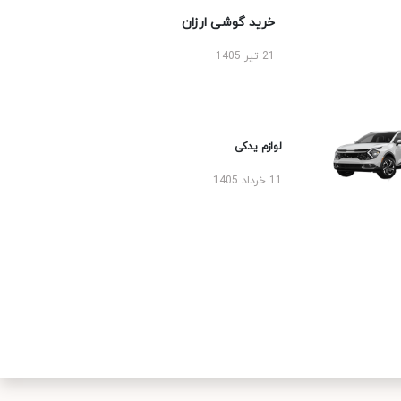
خرید گوشی ارزان
21 تیر 1405
لوازم یدکی
11 خرداد 1405