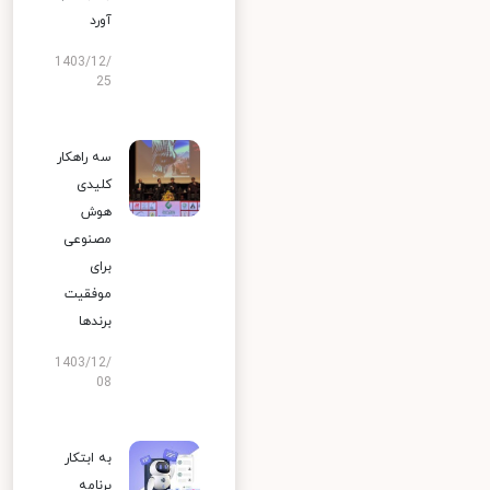
آورد
1403/12/
25
سه راهکار
کلیدی
هوش
مصنوعی
برای
موفقیت
برندها
1403/12/
08
به ابتکار
برنامه