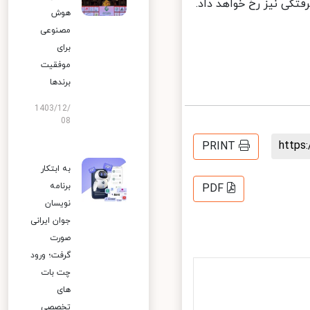
تگی نیز رخ خواهد داد.
هوش
مصنوعی
برای
موفقیت
برندها
1403/12/
08
http
PRINT
به ابتکار
برنامه
PDF
نویسان
جوان ایرانی
صورت
گرفت؛ ورود
چت بات
های
تخصصی