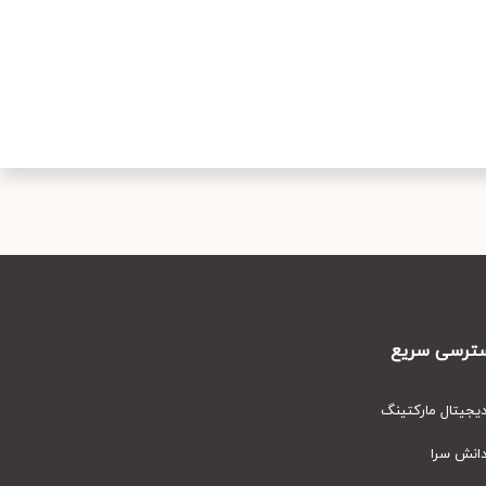
رسی سریع
یتال مارکتینگ
نش سرا