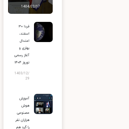
1404/02/17
فردا ۳۰
اسفند،
اعتدال
بهاری و
آغاز رسمی
نوروز ۱۴۰۴
1403/12/
29
آموزش
هوش
مصنوعی
هزاران نفر
را گرد هم