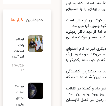
 عتیقی در گفت‌وگو با ایسنا، اظهار کرد: در ساعت ۲ و ۱۳ دقیقه بامداد یکشنبه اول
ی زاویه‌ای را با استوای
جدیدترین
اخبار ها
 کرد: این در حالی است
ا از دید ناظر زمینی،
شود. مسیر حرکت ظاهری
آیوکاپ؛
پایان
گری نیز به نام استوای
مسابقه،
ی‌کند، دو دایره بزرگ
آغاز آینده
۲۳.۵ درجه دارد؛ به نحوی که در دو نقطه یکدیگر را
1404/02/
17
د به بیشترین کشیدگی
نقلابین" شناخته شده که
فردا ۳۰
ر داد و گفت: در انقلاب
اسفند،
، می‌توان نزدیک به ۱۵ ساعت از نور روز بهره برد و این مقدار
اعتدال
زمین در فصل تابستان
بهاری و