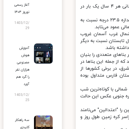
آغاز رسمی
به گفته وی، از دیدگاه نجومی زمان رسیدن خورشید به نقطه انقلاب تابستانی هر ۴ سال یک بار در
نوروز ۱۴۰۴
مدیر انجمن نجوم آماتوری یادآور شد: خورشید در روز انقلاب تابستانی به اندازه ۲۳.۵ درجه نسبت به
1403/12/
ی عمود می‌تابد.
29
شمال غرب آسمان غروب
تابستان نسبت به دیگر
شته باشد.
آموزش
ناهای متعددی را بنیان
هوش
ه از جمله این بناها در
مصنوعی
ق، در برخی کشورها از
هزاران نفر
تان فارس متداول بوده
را گرد هم
آورد
شمالی با کوتاه‌ترین شب
1403/12/
ه جنوبی عکس این حالت
25
ا "اعتدالین" می‌نامند
ر کره زمین طول روز و
سه راهکار
کلیدی