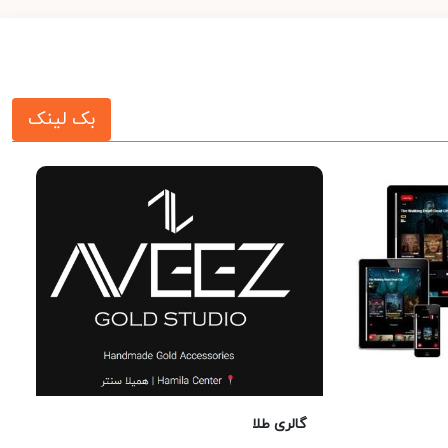
بک لینک
گالری طلا