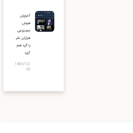
آموزش
هوش
مصنوعی
هزاران نفر
را گرد هم
آورد
1403/12/
25