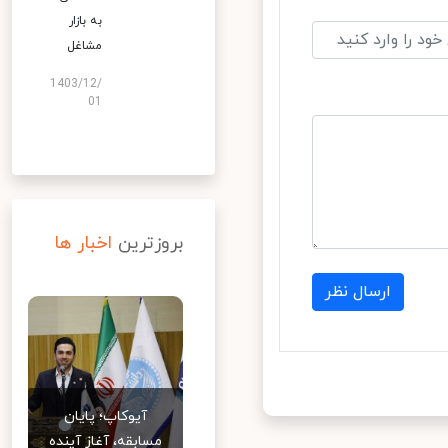
به بازار
مشاغل
1403/12/
01
بروزترین
اخبار ها
ارسال نظر
آیوکاپ؛ پایان
مسابقه، آغاز آینده