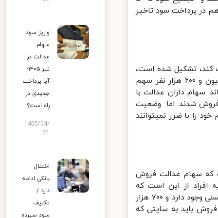
 در پرداخت سود تاخیر
واریز سود
سهام
عدالت در
ت کند، تشکیل شده است،
تیر ۱۴۰۵؛
اظهار کرد: از مجموع افرادی که قصد فروش سهام عدالت داشتند، سه میلیون و ۲۰۰ هزار نفر سهم
آیا پرداخت
ت کرده اند. سهام داران عدالت با
جدیدی در
فروش شدند. اما وضعیت
راه است؟
 را با ضرر نمیتوانند
1405/04/
21
اختلال
که سهام عدالت فروش
بانکی ادامه
افراد از این است که
دارد /
سفارش فروش گذاشتند اما سهم آن ها فروش نرفته است. البته امکان کنسلی وجود دارد و ۷۰۰ هزار
تکلیف
وش باید به سایتی که
سود سپرده