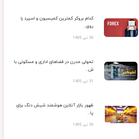
کدام بروکر کمترین کمیسیون و اسپرد را
روی...
30 تیر 1405
تحولی مدرن در فضاهای اداری و مسکونی با
ش...
31 تیر 1405
ظهور بازار آنلاین هوشمند شیش دنگ برای
پا...
30 تیر 1405