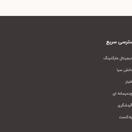
رسی سریع
یتال مارکتینگ
نش سرا
ار
رسانه ای
دشگری
دکست