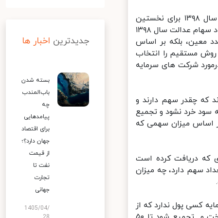
ایسنا: حسین فهیمی در جمع خبرنگاران با بیان اینکه سود سهام عدالت سال ۱۳۹۸ برای نخستین
مرتبه از طریق مکانیزم های بازار سرمایه پرداخت شد، توضیح داد: درواقع سود سهام عدالت سال ۱۳۹۸
جدیدترین
اخبار ها
د معین، بلکه بر اساس
روش مستقیم را انتخاب
ه است. درمورد شرکت های سرمایه
بسته شدن
باب‌المندب
 که چقدر سهم دارند و
چه
سود خرد نشود و تجمیع
پیامدهایی
عید و بر اساس میزان سهمی که
برای اقتصاد
جهان دارد؟؛
از قیمت
 که دریافت کرده است
نفت تا
قیقا چه تعداد سهم دارد، چه میزان
تجارت
جهانی
ه کسی پول ندارد که از
1405/04/
جیب خود پرداخت کند، منتظر هستیم مابقی سود از سوی شرکت ها پرداخت و تجمیع شود تا ۵۰
28