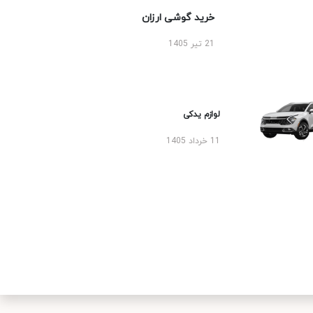
خرید گوشی ارزان
21 تیر 1405
لوازم یدکی
11 خرداد 1405