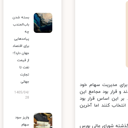
بسته شدن
باب‌المندب
چه
پیامدهایی
برای اقتصاد
جهان دارد؟؛
از قیمت
نفت تا
تجارت
جهانی
رای مدیریت سهام خود
و قرار بود مجامع این
1405/04/
د. بر این اساس قرار بود
28
نتخاب کنند اما آخرین
واریز سود
سهام
ذشته شورای عالی بورس