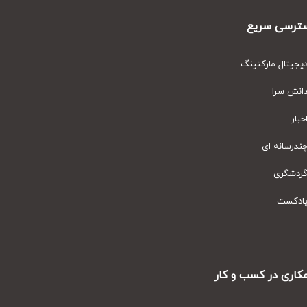
رسی سریع
یتال مارکتینگ
نش سرا
ار
رسانه ای
دشگری
دکست
ری در کسب و کار