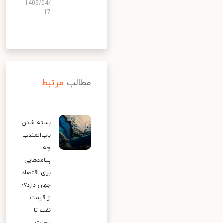
1405/04/
17
مطالب
مرتبط
بسته شدن
باب‌المندب
چه
پیامدهایی
برای اقتصاد
جهان دارد؟؛
از قیمت
نفت تا
تجارت