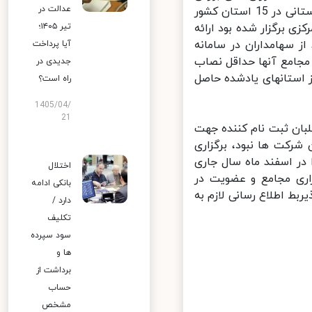
عدالت در
و اوراق بهادار گزارشی از برگزاری مجامع عمومی شرکت های سرمایه گذاری استانی در 15 استان کشور
 برگزار شده بود ارائه
تیر ۱۴۰۵؛
علیرغم اینکه به طور متوسط بیش از 50 درصد از سهامداران در سامانه
آیا پرداخت
مجامع آنها حداقل نصاب
جدیدی در
ستانهای یادشده حاصل
راه است؟
1405/04/
21
بان ثبت نام کننده جهت
کت ها نبود، برگزاری
ر اسفند ماه سال جاری
اختلال
اری مجامع و عضویت در
بانکی ادامه
 اطلاع رسانی لازم به
دارد /
تکلیف
سود سپرده
ها و
برداشت از
حساب
مشخص