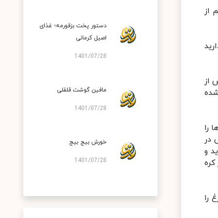
 از
دستور پخت بزقورمه؛ غذای
اصیل کرمانی
رید
1401/07/28
ه و پس از
مافین گوشت قلقلی
شده
1401/07/28
 را
 در
خورش بیج بیج
د و
1401/07/28
کره
 را