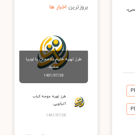
بروزترین
اخبار ها
سی،
طرز تهیه حلیم بادمجان با لوبیا
سفید
1401/07/28
P
طرز تهیه جوجه کباب
آلبالویی
P
1401/07/28