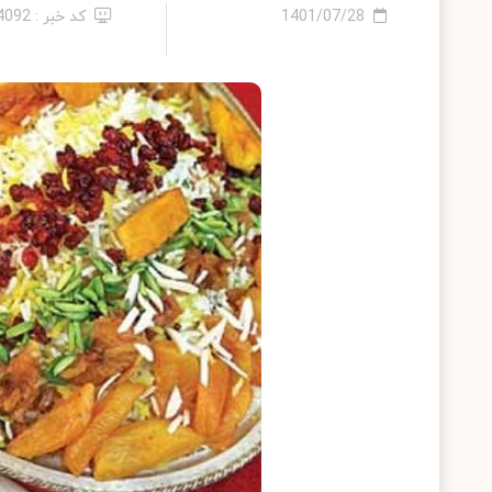
1401/07/28
کد خبر : 14092