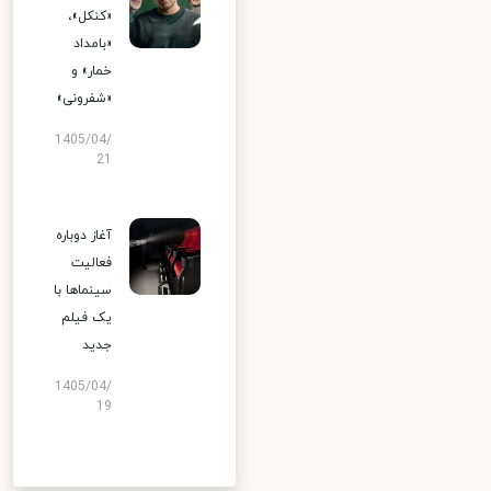
«کنکل»،
«بامداد
خمار» و
«شفرونی»
1405/04/
21
آغاز دوباره
فعالیت
سینماها با
یک فیلم
جدید
1405/04/
19