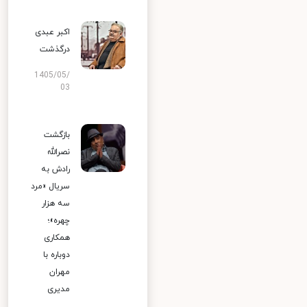
اکبر عبدی
درگذشت
1405/05/
03
بازگشت
نصرالله
رادش به
سریال «مرد
سه هزار
چهره»؛
همکاری
دوباره با
مهران
مدیری