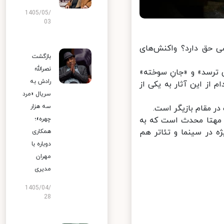
1405/05/
03
حق دارد؟ واکنش‌های
بازگشت
نصرالله
 ترسد» و «جانِ سوخته»
رادش به
ز این آثار به یکی از
سریال «مرد
سه هزار
 مقام بازیگر است.
 مهتا محدث است که به
چهره»؛
 در سینما و تئاتر هم
همکاری
دوباره با
مهران
مدیری
1405/04/
28