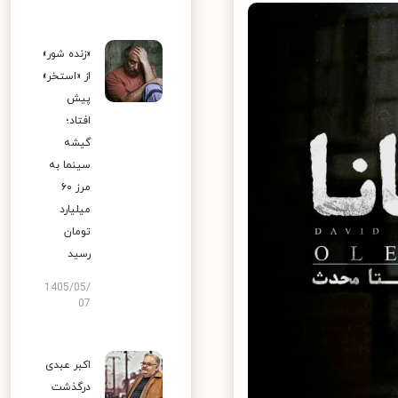
«زنده شور»
از «استخر»
پیش
افتاد؛
گیشه
سینما به
مرز ۶۰
میلیارد
تومان
رسید
1405/05/
07
اکبر عبدی
درگذشت