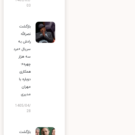
1405/05/
03
بازگشت
نصرالله
رادش به
سریال «مرد
سه هزار
چهره»؛
همکاری
دوباره با
مهران
مدیری
1405/04/
28
بازگشت