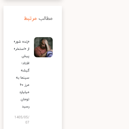
مطالب
مرتبط
«زنده شور»
از «استخر»
پیش
افتاد؛
گیشه
سینما به
مرز ۶۰
میلیارد
تومان
رسید
1405/05/
07