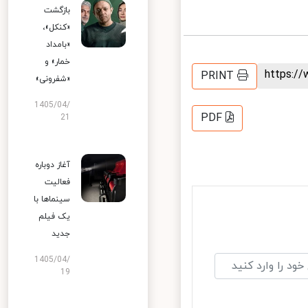
بازگشت
«کنکل»،
«بامداد
خمار» و
https:
PRINT
«شفرونی»
1405/04/
PDF
21
آغاز دوباره
فعالیت
سینماها با
یک فیلم
جدید
1405/04/
19