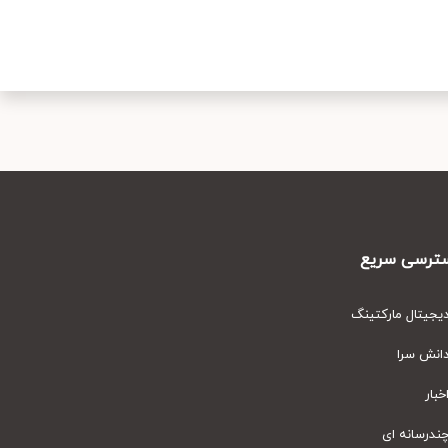
رسی سریع
یتال مارکتینگ
نش سرا
ار
رسانه ای